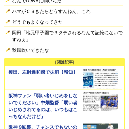
なんでDeNAに弱いんだ
ハマがＣＳきたらどうすんねん、これ
どうでもよくなってきた
岡田「地元甲子園で３タテされるなんて記憶にないで
すねぇ」
秋風吹いてきたな
[関連記事]
榎田、左肘違和感で抹消【報知】
阪神ファン「弱い者いじめをしな
いでください」中畑監督「弱い者
いじめされてるのは、いつもはこ
っちなんだけど」
阪神 9回裏、チャンスでもないの