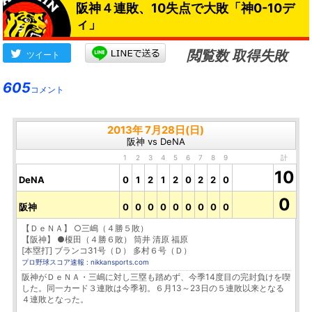
阪神４連敗、10失点で大敗「神0-10デ
ィ」
閲覧数 取得失敗
ツイート
605
コメント
2013年 7月28日(日)
阪神 vs DeNA
1
2
3
4
5
6
7
8
9
計
10
DeNA
0
1
2
1
2
0
2
2
0
0
阪神
0
0
0
0
0
0
0
0
0
【ＤｅＮＡ】 ○三嶋（４勝５敗）
【阪神】 ●榎田（４勝６敗） 筒井 清原 福原
[本塁打] ブランコ31号（Ｄ） 多村６号（Ｄ）
プロ野球スコア速報 : nikkansports.com
阪神がＤｅＮＡ・三嶋に対し三塁も踏めず、今季14度目の完封負けを喫
した。同一カード３連敗は今季初。６月13～23日の５連敗以来となる
４連敗となった。