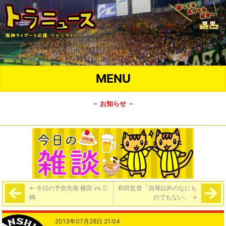
MENU
－ お知らせ －
←
今日の予告先発 榎田 vs 三
和田監督「屈辱以外のなにも
嶋
のでもない」
→
2013年07月28日 21:04