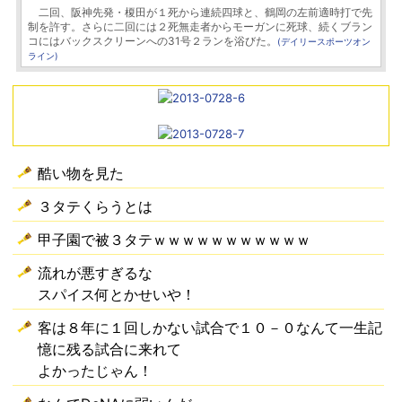
二回、阪神先発・榎田が１死から連続四球と、鶴岡の左前適時打で先
制を許す。さらに二回には２死無走者からモーガンに死球、続くブラン
コにはバックスクリーンへの31号２ランを浴びた。
(デイリースポーツオン
ライン)
酷い物を見た
３タテくらうとは
甲子園で被３タテｗｗｗｗｗｗｗｗｗｗｗ
流れが悪すぎるな
スパイス何とかせいや！
客は８年に１回しかない試合で１０－０なんて一生記
憶に残る試合に来れて
よかったじゃん！