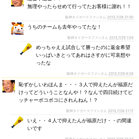
無理やったらせめて行ってたお客様に謝れ！！
阪神タイガースファンさん
2013,7/28 21:30
うちのチームも去年やってたな！
阪神タイガースファンさん
2013,7/29 1:04
めっちゃええ試合して勝ったのに返金希望
いっぱいきとってあれはさすがに可哀想や
ったな
阪神タイガースファンさん
2013,7/29 6:26
恥ずかしいわほんま・・・３人で抑えたんが福原だ
けってどういうことなんや！？なんで四日続けてピ
ッチャーボコボコにされんねん！？
阪神タイガースファンさん
2013,7/28 21:17
いえ・・４人で抑えたんが福原だけ・・の間違
いです
阪神タイガースファンさん
2013,7/28 21:23