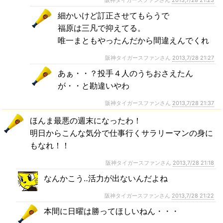
細かいけど訂正させてもらうで
福原は三凡で抑えてる。
唯一まともやったんだから間違えんでくれ
阪神タイガースファンさん
2013,7/28 21:27
あぁ・・？投手４人のうちおさえたん
が・・と勘違いやわ
阪神タイガースファンさん
2013,7/28 21:37
ほんま最悪の週末になったわ！
明日からこんな気分で仕事行くサラリーマンの身に
もなれ！！
阪神タイガースファンさん
2013,7/28 21:18
なんかこう‥活力が出ないんだよね
阪神タイガースファンさん
2013,7/28 21:22
本間に日曜は勝ってほしいねん・・・