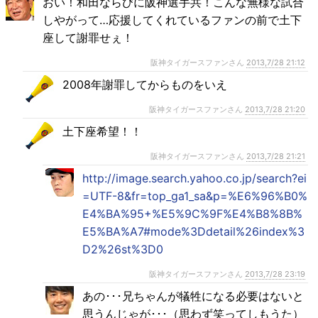
おい！和田ならびに阪神選手共！こんな無様な試合
しやがって…応援してくれているファンの前で土下
座して謝罪せぇ！
阪神タイガースファンさん
2013,7/28 21:12
2008年謝罪してからものをいえ
阪神タイガースファンさん
2013,7/28 21:20
土下座希望！！
阪神タイガースファンさん
2013,7/28 21:21
http://image.search.yahoo.co.jp/search?ei
=UTF-8&fr=top_ga1_sa&p=%E6%96%B0%
E4%BA%95+%E5%9C%9F%E4%B8%8B%
E5%BA%A7#mode%3Ddetail%26index%3
D2%26st%3D0
阪神タイガースファンさん
2013,7/28 23:19
あの･･･兄ちゃんが犠牲になる必要はないと
思うんじゃが･･･（思わず笑ってしもうた）