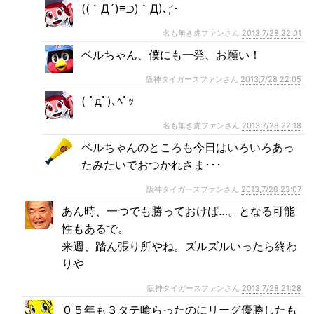
((｀Д´)≡⊃)｀Д)､;’･
名も無き虎ファンさん
2013,7/28 22:01
ベルちゃん、僕にも一発、お願い！
阪神タイガースファンさん
2013,7/28 22:05
( ﾟдﾟ)､ﾍﾟｯ
名も無き虎ファンさん
2013,7/28 22:18
ベルちゃんのところも今日はいろいろあっ
たみたいでおつかれさま･･･
阪神タイガースファンさん
2013,7/28 23:07
あん時、一つでも勝っておけば…。となる可能
性もあるで。
来週、踏ん張り所やね。ズルズルいったら終わ
りや
阪神タイガースファンさん
2013,7/28 21:28
０５年も３タテ喰らったのにリーグ優勝したも