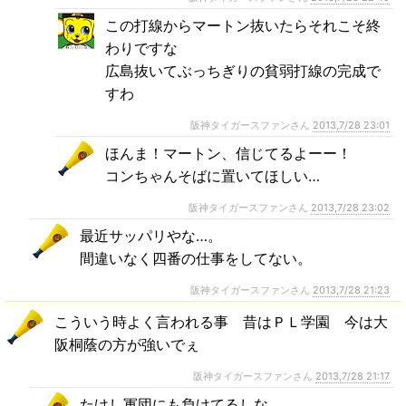
この打線からマートン抜いたらそれこそ終
わりですな
広島抜いてぶっちぎりの貧弱打線の完成で
すわ
阪神タイガースファンさん
2013,7/28 23:01
ほんま！マートン、信じてるよーー！
コンちゃんそばに置いてほしい…
阪神タイガースファンさん
2013,7/28 23:02
最近サッパリやな…。
間違いなく四番の仕事をしてない。
阪神タイガースファンさん
2013,7/28 21:23
こういう時よく言われる事 昔はＰＬ学園 今は大
阪桐蔭の方が強いでぇ
阪神タイガースファンさん
2013,7/28 21:17
たけし軍団にも負けてるしな…