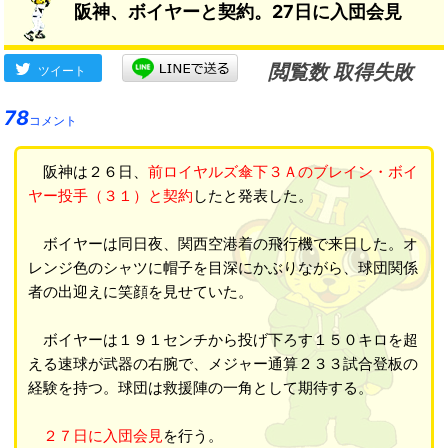
阪神、ボイヤーと契約。27日に入団会見
閲覧数 取得失敗
ツイート
78
コメント
阪神は２６日、
前ロイヤルズ傘下３Ａのブレイン・ボイ
ヤー投手（３１）と契約
したと発表した。
ボイヤーは同日夜、関西空港着の飛行機で来日した。オ
レンジ色のシャツに帽子を目深にかぶりながら、球団関係
者の出迎えに笑顔を見せていた。
ボイヤーは１９１センチから投げ下ろす１５０キロを超
える速球が武器の右腕で、メジャー通算２３３試合登板の
経験を持つ。球団は救援陣の一角として期待する。
２７日に入団会見
を行う。