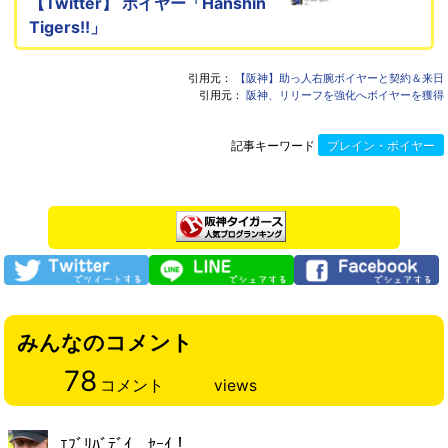
【Twitter】 ボイヤー「Hanshin
Tigers!!」
引用元：
【阪神】助っ人右腕ボイヤーと契約＆来日
引用元：
阪神、リリーフを強化へボイヤーを獲得
記事キーワード
ブレイン・ボイヤー
みんなのコメント
78
コメント
views
ｴﾌﾞﾘﾊﾞﾃﾞｲ ｾｰｲ！