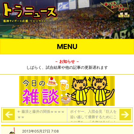
MENU
－ お知らせ －
しばらく、試合結果や他の記事の更新遅れます
←
藤浪と藤井の関係ｗｗｗｗ
ボイヤー、入団会見「巨人を
ｗｗ
追い越して優勝するためにこ
こに来た」「今年はラビット
シーズンにしたいね」
→
2013年05月27日 7:08