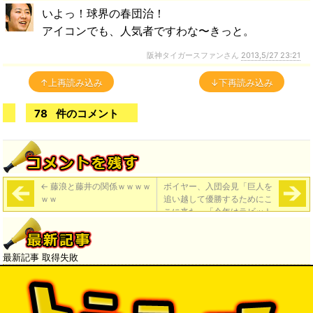
いよっ！球界の春団治！
アイコンでも、人気者ですわな〜きっと。
阪神タイガースファンさん
2013,5/27 23:21
↑上再読み込み
↓下再読み込み
78
件のコメント
←
藤浪と藤井の関係ｗｗｗｗ
ボイヤー、入団会見「巨人を
ｗｗ
追い越して優勝するためにこ
こに来た」「今年はラビット
シーズンにしたいね」
→
最新記事 取得失敗