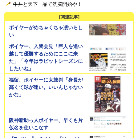
牛丼と天下一品で洗脳開始や！
[関連記事]
ボイヤーがめちゃくちゃ凄いらし
い
ボイヤー、入団会見「巨人を追い
越して優勝するためにここに来
た」「今年はラビットシーズンに
したいね」
福留、ボイヤーに太鼓判「身長が
高くて球が速い。いいんじゃない
かな」
阪神新助っ人ボイヤー、早くも片
仮名を使いこなす