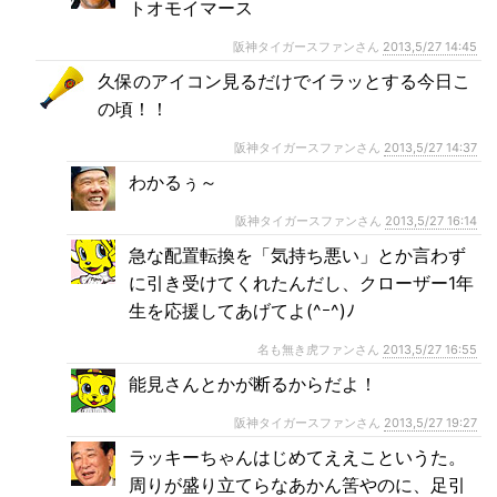
トオモイマース
阪神タイガースファンさん
2013,5/27 14:45
久保のアイコン見るだけでイラッとする今日こ
の頃！！
阪神タイガースファンさん
2013,5/27 14:37
わかるぅ～
阪神タイガースファンさん
2013,5/27 16:14
急な配置転換を「気持ち悪い」とか言わず
に引き受けてくれたんだし、クローザー1年
生を応援してあげてよ(^ｰ^)ﾉ
名も無き虎ファンさん
2013,5/27 16:55
能見さんとかが断るからだよ！
阪神タイガースファンさん
2013,5/27 19:27
ラッキーちゃんはじめてええこというた。
周りが盛り立てらなあかん筈やのに、足引