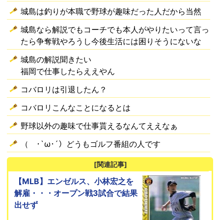
城島は釣りが本職で野球が趣味だった人だから当然
城島なら解説でもコーチでも本人がやりたいって言っ
たら争奪戦やろうし今後生活には困りそうにないな
城島の解説聞きたい
福岡で仕事したらええやん
コバロリは引退したん？
コバロリこんなことになるとは
野球以外の趣味で仕事貰えるなんてええなぁ
（ ･`ω･´）どうもゴルフ番組の人です
[関連記事]
【MLB】エンゼルス、小林宏之を
解雇・・・オープン戦3試合で結果
出せず