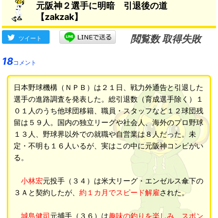
元阪神２選手に明暗 引退後の道
【zakzak】
閲覧数 取得失敗
ツイート
18
コメント
日本野球機構（ＮＰＢ）は２１日、戦力外通告と引退した
選手の進路調査を発表した。総引退数（育成選手除く）１
０１人のうち他球団移籍、職員・スタッフなど１２球団残
留は５９人。国内の独立リーグや社会人、海外のプロ野球
１３人、野球界以外での就職や自営業は８人だった。未
定・不明も１６人いるが、実はこの中に元阪神コンビがい
る。
小林宏
元投手（３４）は米大リーグ・エンゼルス傘下の
３Ａと契約したが、
約１カ月でスピード解雇
された。
城島健司
元捕手（３６）は
趣味の釣りを楽しみ、スポン