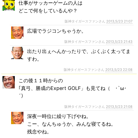
仕事がサッカーゲームの人は
どこで何をしているんや？
阪神タイガースファンさん
2013,5/23 21:07
広場でラジコンちゃうか。
阪神タイガースファンさん
2013,5/23 21:43
出たり出ぇへんかったりで、ぶくぶく太ってま
すわ。
阪神タイガースファンさん
2013,5/23 22:08
この後１１時からの
｢真弓、勝成のExpert GOLF」も見てね（ ･`ω･
´）
阪神タイガースファンさん
2013,5/23 21:08
深夜一時位に繰り下げやね。
こー、なんちゅうか、みんな寝てるね。
残念やね。