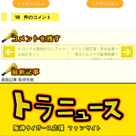
↑上再読み込み
↓下再読み込み
18
件のコメント
←
ロッテと阪神のユニフォー
マートン猛打賞・良太走者一
ム似すぎィ！
掃タイムリーで阪神快勝！
【神７-１ロ】
→
最新記事 取得失敗