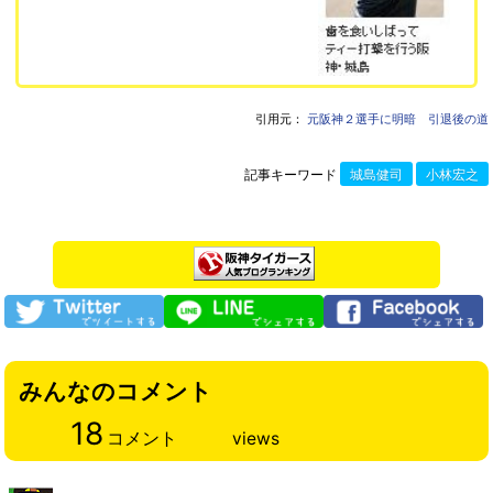
引用元：
元阪神２選手に明暗 引退後の道
記事キーワード
城島健司
小林宏之
みんなのコメント
18
コメント
views