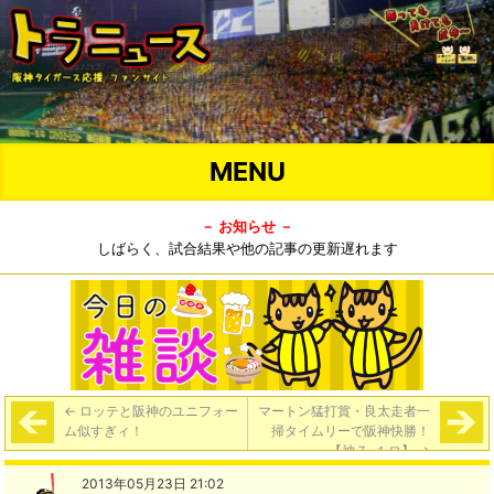
MENU
－ お知らせ －
しばらく、試合結果や他の記事の更新遅れます
←
ロッテと阪神のユニフォー
マートン猛打賞・良太走者一
ム似すぎィ！
掃タイムリーで阪神快勝！
【神７-１ロ】
→
2013年05月23日 21:02