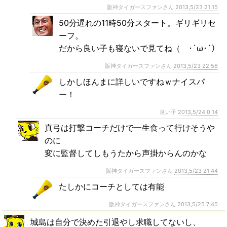
阪神タイガースファンさん
2013,5/23 21:15
50分遅れの11時50分スタート。ギリギリセ
ーフ。
だから良い子も寝ないで見てね（ ･`ω･´）
阪神タイガースファンさん
2013,5/23 22:56
しかしほんまに詳しいですねｗナイスパ
ー！
良い子
2013,5/24 0:14
真弓は打撃コーチだけで一生食って行けそうや
のに
変に監督してしもうたから声掛からんのかな
阪神タイガースファンさん
2013,5/23 21:44
たしかにコーチとしては有能
阪神タイガースファンさん
2013,5/25 7:45
城島は自分で決めた引退やし求職してないし、