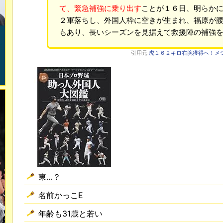
て、緊急補強に乗り出す
ことが１６日、明らか
２軍落ちし、外国人枠に空きが生まれ、福原が
もあり、長いシーズンを見据えて救援陣の補強
引用元
虎１６２キロ右腕獲得へ！メジャ
東…？
名前かっこE
年齢も31歳と若い