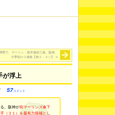
ト満塁で、マートン・新井連続三振。阪神、
今季初の３連敗【神２－４ソ】
→
手が浮上
57
コメント
なる。阪神が
前マーリンズ傘下
投手（３１）を最有力候補とし