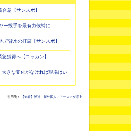
筋合意【サンスポ】
ヤー投手を最有力候補に
地で背水の打席【サンスポ】
緊急獲得へ【ニッカン】
「大きな変化がなければ現場はい
引用元：
【速報】阪神、新外国人にアーズマが浮上