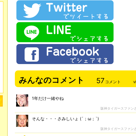
みんなのコメント
57
コメント
v
1年だけ一緒やね
阪神タイガースファン
そんな・・・さみしいょ (´；ω；`)
阪神タイガースファン