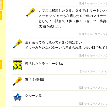
阪神タイガースファン
カブスに移籍した０５、０６年は マートンと
メッセン ジャーも在籍した０９年のマリナー
として７３試合で３勝６ 敗３８セーブ、防御
成 績を残した。
阪神タイガースファン
金も余ってるし取っても別に損は無い
メッセみたいなパターンも考えられるし長い目で見て
阪神タイガースファン
復活したらラッキーやね♪
阪神タイガースファン
東浜？(難聴)
阪神タイガースファン
クルーン臭
阪神タイガースファン