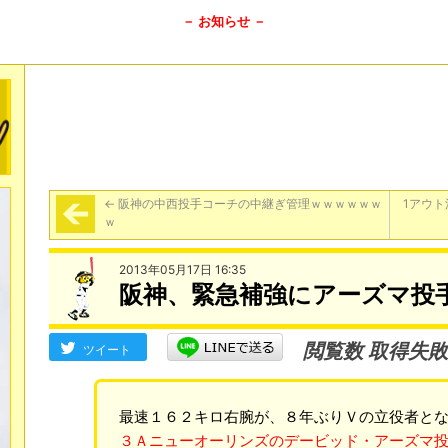
－ お知らせ －
←
阪神の中西投手コーチの中継ぎ管理ｗｗｗｗｗｗ
1アウ
ｗ
2013年05月17日 16:35
阪神、緊急補強にアーズマ投
閲覧数 取得失敗
ツイート
最速１６２キロ右腕が、８年ぶりＶの立役者と
３Ａニューオーリンズのデービッド・アーズマ