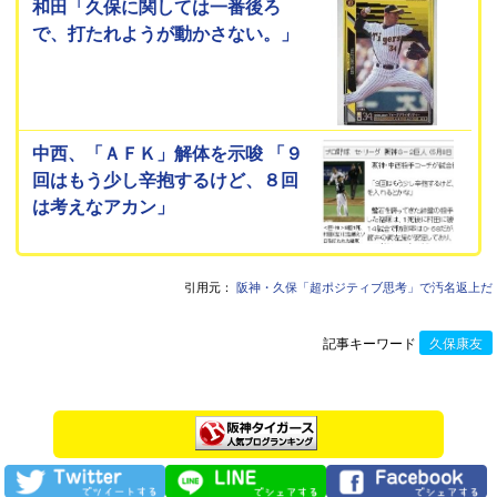
和田「久保に関しては一番後ろ
で、打たれようが動かさない。」
中西、「ＡＦＫ」解体を示唆 「９
回はもう少し辛抱するけど、８回
は考えなアカン」
引用元：
阪神・久保「超ポジティブ思考」で汚名返上だ
記事キーワード
久保康友