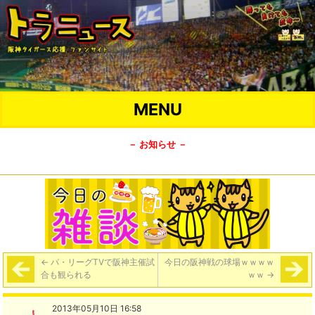
MENU
－ お知らせ －
←
パ・リーグTVで阪神主催試
今日の阪神戦の球場ｗｗｗｗ
合も観られる
ｗｗ
→
2013年05月10日 16:58