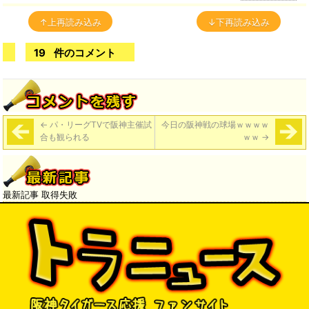
↑上再読み込み
↓下再読み込み
19
件のコメント
←
パ・リーグTVで阪神主催試
今日の阪神戦の球場ｗｗｗｗ
合も観られる
ｗｗ
→
最新記事 取得失敗