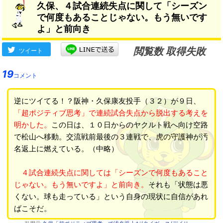
久保、４試合連続失点に関して「シーズン
で何度もあることじゃない。もう無いです
よ」と前向き
閲覧数 取得失敗
ツイート
19
コメント
逆にツイてる！？阪神・久保康友投手（３２）が９日、
「超ポジティブ思考」で連続試合失点から脱出する考えを
明かした。
この日は、１０日からのヤクルト戦へ向け空路
で松山へ移動。交流戦前最後の３連戦で、虎の守護神が汚
名返上に燃えている。（中略）
４試合連続失点に関しては「シーズンで何度もあること
じゃない。もう無いですよ」と前向き。
それも「状態は悪
くない。球も走っている」という自身の現状に自信があれ
ばこそだ。