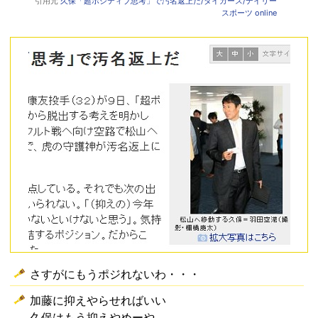
引用元
久保「超ポジティブ思考」で汚名返上だ/タイガース/デイリー
スポーツ online
さすがにもうポジれないわ・・・
加藤に抑えやらせればいい
久保はもう抑えやめーや