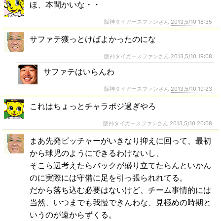
ほ、本間かいな・・
阪神タイガースファンさん
2013,5/10 18:35
サファテ獲っとけばよかったのにな
阪神タイガースファンさん
2013,5/10 19:08
サファテはいらんわ
阪神タイガースファンさん
2013,5/10 19:23
これはちょっとチャラポジ過ぎやろ
阪神タイガースファンさん
2013,5/10 20:08
まあ先発ピッチャーがいきなり抑えに回って、最初
から球児のようにできるわけないし、
そこら辺考えたらバックが盛り立てたらんといかん
のに実際には守備に足を引っ張られれてる。
だから落ち込む必要はないけど、チーム事情的には
当然、いつまでも我慢できんわな、見極めの時期と
いうのが遠からずくる。