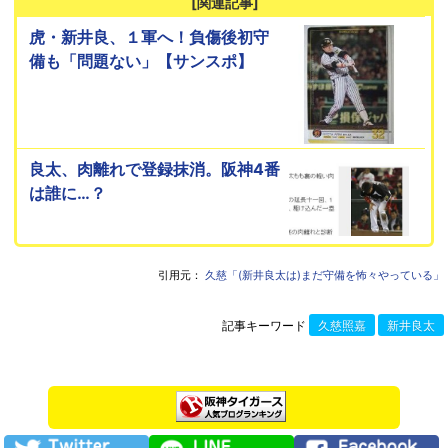
[関連記事]
虎・新井良、１軍へ！負傷後初守
備も「問題ない」【サンスポ】
良太、肉離れで登録抹消。阪神4番
は誰に…？
引用元：
久慈「(新井良太は)まだ守備を怖々やっている」
記事キーワード
久慈照嘉
新井良太