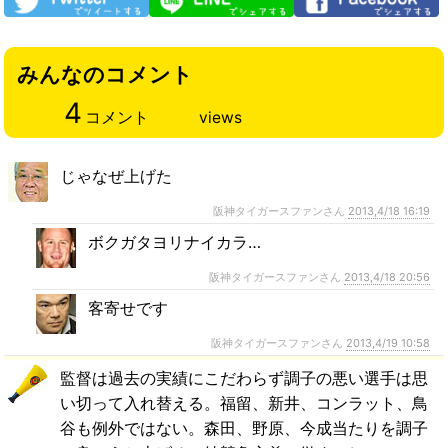
みんなのコメント
4
コメント
views
じゃなぜ上げた
阪神タイガースファンさん
2013,4/18 16:19
ボクガタヨリナイカラ…
阪神タイガースファンさん
2013,4/18 20:56
客寄せです
阪神タイガースファンさん
2013,4/19 10:58
監督は過去の実績にこだわらず調子の悪い選手は思
い切って入れ替える。福留、新井、コンラット、鳥
谷も例外ではない。森田、野原、今成当たりを調子