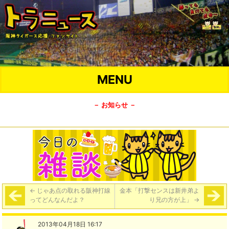
MENU
－ お知らせ －
←
じゃあ点の取れる阪神打線
金本「打撃センスは新井弟よ
ってどんなんだよ？
り兄の方が上」
→
2013年04月18日 16:17