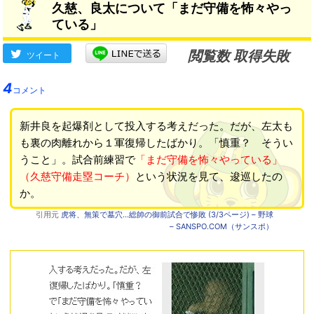
久慈、良太について「まだ守備を怖々やっ
ている」
閲覧数 取得失敗
ツイート
4
コメント
新井良を起爆剤として投入する考えだった。だが、左太も
も裏の肉離れから１軍復帰したばかり。「慎重？ そうい
うこと」。試合前練習で
「まだ守備を怖々やっている」
（久慈守備走塁コーチ）
という状況を見て、逡巡したの
か。
引用元
虎将、無策で墓穴…総帥の御前試合で惨敗 (3/3ページ) – 野球
– SANSPO.COM（サンスポ）