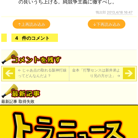
の良いうち上げる。純競争主義に徹すべし。
鴨次郎
2013,4/18 16:47
↑上再読み込み
↓下再読み込み
4
件のコメント
←
じゃあ点の取れる阪神打線
金本「打撃センスは新井弟よ
ってどんなんだよ？
り兄の方が上」
→
最新記事 取得失敗