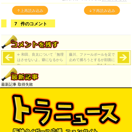
↑上再読み込み
↓下再読み込み
7
件のコメント
←
和田、良太について「無理
藤川、ファールボールを足で
はさせないよ。癖になるから
止めて捕ろうとするが顔面に
ね。」
当たるｗ
→
最新記事 取得失敗