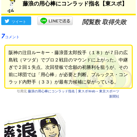
藤浪の用心棒にコンラッド指名【東スポ】
閲覧数 取得失敗
ツイート
7
コメント
阪神の注目ルーキー・藤浪晋太郎投手（１８）が７日の広
島戦（マツダ）でプロ２戦目のマウンドに上がった。中継
ぎで２回１失点。次回登板で念願の初勝利を狙うが、その
前に球団では「用心棒」が必要と判断。ブルックス・コン
ラッド内野手（３３）が最有力候補に挙がっている。
引用元
藤浪の用心棒にコンラッド指名 | 東スポＷeb – 東京スポーツ
新聞社