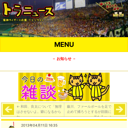
MENU
－ お知らせ －
←
和田、良太について「無理
藤川、ファールボールを足で
はさせないよ。癖になるから
止めて捕ろうとするが顔面に
ね。」
当たるｗ
→
2013年04月11日 16:35