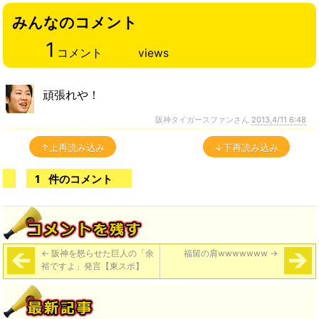
みんなのコメント
1
コメント
views
頑張れや！
阪神タイガースファンさん
2013,4/11 6:48
↑上再読み込み
↓下再読み込み
1
件のコメント
←
阪神を怒らせた巨人の「余
福留の肩wwwwwww
→
裕ですよ」発言【東スポ】