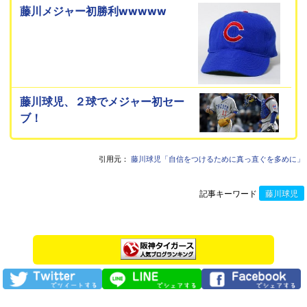
藤川メジャー初勝利wwwww
藤川球児、２球でメジャー初セー
ブ！
引用元：
藤川球児「自信をつけるために真っ直ぐを多めに」
記事キーワード
藤川球児