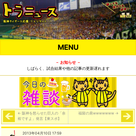
MENU
－ お知らせ －
しばらく、試合結果や他の記事の更新遅れます
←
阪神を怒らせた巨人の「余
福留の肩wwwwwww
→
裕ですよ」発言【東スポ】
2013年04月10日 17:59