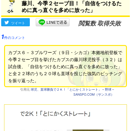
藤川、今季２セーブ目！「自信をつけるた
めに真っ直ぐを多めに放った」
閲覧数 取得失敗
ツイート
1
件のコメント
カブス６－３ブルワーズ（９日・シカゴ）本拠地初登板で
今季２セーブ目を挙げたカブスの藤川球児投手（３２）は
試合後、「自信をつけるために真っ直ぐを多めに放った」
と全２２球のうち２０球も直球を投じた強気のピッチング
を振り返った。
引用元
球児、直球勝負で２Ｋ！「とにかくストレート」 – 野球 –
SANSPO.COM（サンスポ）