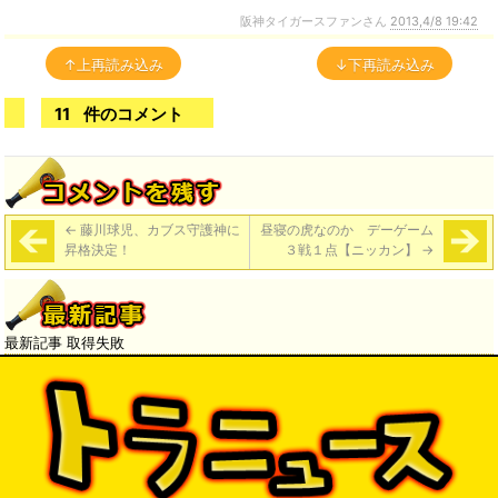
阪神タイガースファンさん
2013,4/8 19:42
↑上再読み込み
↓下再読み込み
11
件のコメント
←
藤川球児、カブス守護神に
昼寝の虎なのか デーゲーム
昇格決定！
３戦１点【ニッカン】
→
最新記事 取得失敗