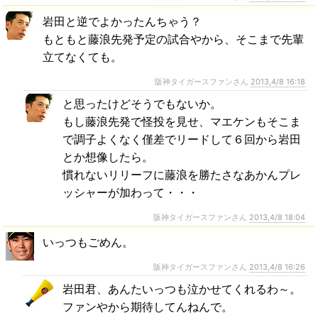
岩田と逆でよかったんちゃう？
もともと藤浪先発予定の試合やから、そこまで先輩
立てなくても。
阪神タイガースファンさん
2013,4/8 16:18
と思ったけどそうでもないか。
もし藤浪先発で怪投を見せ、マエケンもそこま
で調子よくなく僅差でリードして６回から岩田
とか想像したら。
慣れないリリーフに藤浪を勝たさなあかんプレ
ッシャーが加わって・・・
阪神タイガースファンさん
2013,4/8 18:04
いっつもごめん。
阪神タイガースファンさん
2013,4/8 16:26
岩田君、あんたいっつも泣かせてくれるわ～。
ファンやから期待してんねんで。