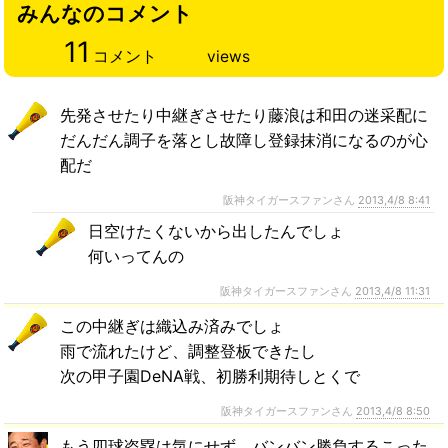
みんなのコメント
11
コメント
views
先発させたり中継ぎさせたり藤浪は和田の迷采配に
だんだん調子を落とし故障し登録抹消になるのが心
配だ
阪神タイガースファンさん
2013,4/8 8:41
日空けたくないから出したんでしょ
何いってんの
阪神タイガースファンさん
2013,4/8 11:31
この中継ぎは織込み済みでしょ
雨で流れたけど、調整登板できたし
次の甲子園DeNA戦、初勝利期待しとくで
阪神タイガースファンさん
2013,4/8 8:50
もう四球盗塁は気にせず、バンバン勝負するこった