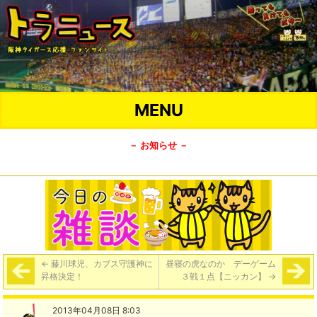
MENU
－ お知らせ －
←
藤川球児、カブス守護神に
昼寝の虎なのか デーゲーム
昇格決定！
３戦１点【ニッカン】
→
2013年04月08日 8:03