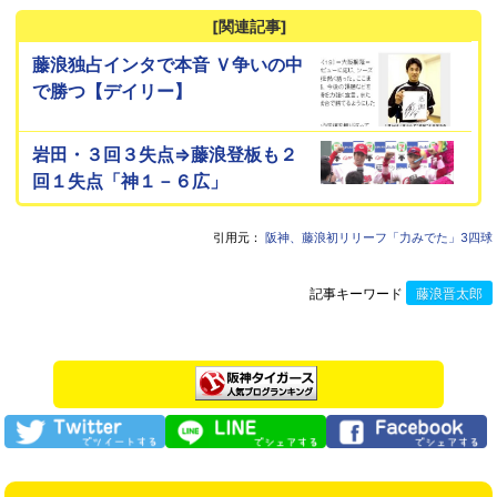
[関連記事]
藤浪独占インタで本音 Ｖ争いの中
で勝つ【デイリー】
岩田・３回３失点⇒藤浪登板も２
回１失点「神１－６広」
引用元：
阪神、藤浪初リリーフ「力みでた」3四球
記事キーワード
藤浪晋太郎