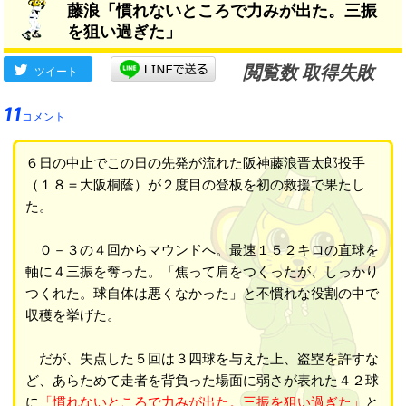
藤浪「慣れないところで力みが出た。三振
を狙い過ぎた」
閲覧数 取得失敗
ツイート
11
コメント
６日の中止でこの日の先発が流れた阪神藤浪晋太郎投手
（１８＝大阪桐蔭）が２度目の登板を初の救援で果たし
た。
０－３の４回からマウンドへ。最速１５２キロの直球を
軸に４三振を奪った。「焦って肩をつくったが、しっかり
つくれた。球自体は悪くなかった」と不慣れな役割の中で
収穫を挙げた。
だが、失点した５回は３四球を与えた上、盗塁を許すな
ど、あらためて走者を背負った場面に弱さが表れた４２球
に
「慣れないところで力みが出た。三振を狙い過ぎた」
と