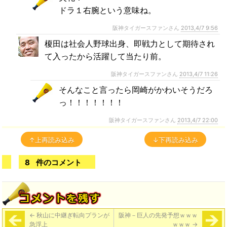
ドラ１右腕という意味ね。
阪神タイガースファンさん
2013,4/7 9:56
榎田は社会人野球出身、即戦力として期待され
て入ったから活躍して当たり前。
阪神タイガースファンさん
2013,4/7 11:26
そんなこと言ったら岡崎がかわいそうだろ
っ！！！！！！！
阪神タイガースファンさん
2013,4/7 22:00
↑上再読み込み
↓下再読み込み
8
件のコメント
←
秋山に中継ぎ転向プランが
阪神－巨人の先発予想ｗｗｗ
急浮上
ｗｗｗ
→