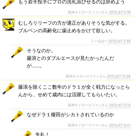
もう若手投手にプロの洗礼浴びせるのは辞めよう
阪神タイガースファンさん
2013,4/7 2:16
むしろリリーフの方が適正がありそうな気がする。
プルペンの高齢化に歯止めをかけて欲しい。
くーるぼー
2013,4/7 2:39
そうなのか。
藤浪とのダブルエースが見たかったんだ
が……。
阪神タイガースファンさん
2013,4/7 12:28
藤浪を除くここ数年のドラ１が全く戦力になっとら
んから、せめて歳内には活躍してもらいたい。
阪神タイガースファンさん
2013,4/7 3:14
なぜドラ１榎田がシカトされているのか
阪神タイガースファンさん
2013,4/7 5:21
失礼！