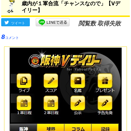
歳内が１軍合流「チャンスなので」【Vデ
イリー】
閲覧数 取得失敗
ツイート
8
コメント