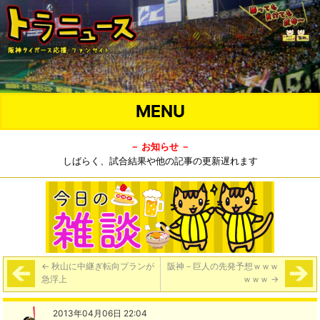
MENU
－ お知らせ －
しばらく、試合結果や他の記事の更新遅れます
←
秋山に中継ぎ転向プランが
阪神－巨人の先発予想ｗｗｗ
急浮上
ｗｗｗ
→
2013年04月06日 22:04