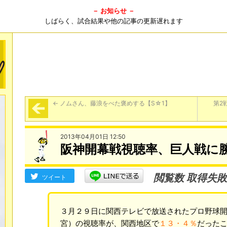
－ お知らせ －
しばらく、試合結果や他の記事の更新遅れます
←
ノムさん、藤浪をべた褒めする【S☆1】
第2
2013年04月01日 12:50
阪神開幕戦視聴率、巨人戦に
閲覧数 取得失敗
ツイート
３月２９日に関西テレビで放送されたプロ野球開
宮）の視聴率が、関西地区で
１３・４％
だった