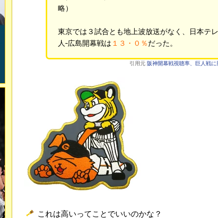
略）
東京では３試合とも地上波放送がなく、日本テ
人‐広島開幕戦は
１３・０％
だった。
引用元
阪神開幕戦視聴率、巨人戦に勝っ
これは高いってことでいいのかな？