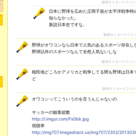
阪神タイガースファン
日本に野球を広めた正岡子規が太平洋戦争時
知らなかった。
新説日本史ですな。
阪神タイガースファ
野球がオワコンなら日本で人気のあるスポーツ存在し
野球以外のスポーツなんて全然人気ないしな
阪神タイガースファン
植民地どころかアメリカと戦争してる間も野球は日本
ど
阪神タイガースファン
オワコンってこういうのを言うんじゃないの
サッカーの観客総数
http://i.imgur.com/FsGbk.jpg
視聴率
http://img707.imageshack.us/img707/2302/201303