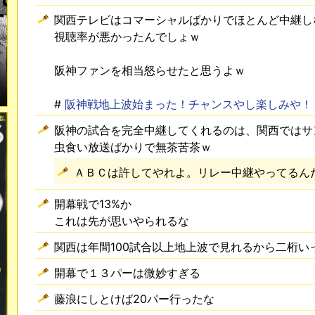
関西テレビはコマーシャルばかりでほとんど中継し
視聴率が悪かったんでしょｗ
阪神ファンを相当怒らせたと思うよｗ
#
阪神戦地上波始まった！チャンスやし楽しみや！ 
阪神の試合を完全中継してくれるのは、関西ではサ
虫食い放送ばかりで無茶苦茶ｗ
ＡＢＣは許してやれよ。リレー中継やってるん
開幕戦で13%か
これは先が思いやられるな
関西は年間100試合以上地上波で見れるから二桁い
開幕で１３パーは微妙すぎる
藤浪にしとけば20パー行ったな