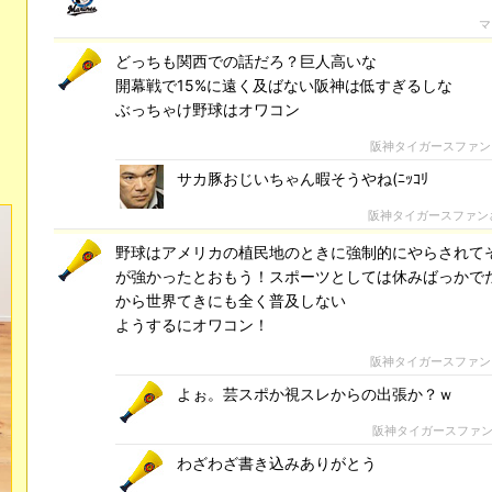
マ
どっちも関西での話だろ？巨人高いな
開幕戦で15%に遠く及ばない阪神は低すぎるしな
ぶっちゃけ野球はオワコン
阪神タイガースファン
サカ豚おじいちゃん暇そうやね(ﾆｯｺﾘ
阪神タイガースファン
野球はアメリカの植民地のときに強制的にやらされて
が強かったとおもう！スポーツとしては休みばっかで
から世界てきにも全く普及しない
ようするにオワコン！
阪神タイガースファン
よぉ。芸スポか視スレからの出張か？ｗ
阪神タイガースファ
わざわざ書き込みありがとう