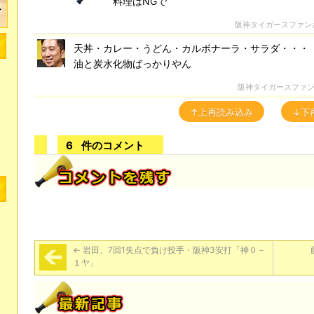
料理はNGで
阪神タイガースファン
天丼・カレー・うどん・カルボナーラ・サラダ・・
油と炭水化物ばっかりやん
阪神タイガースファ
↑上再読み込み
↓下
6
件のコメント
←
岩田、7回1失点で負け投手・阪神3安打「神０－
１ヤ」