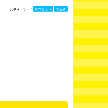
記事キーワード
関本賢太郎
鳥谷敬