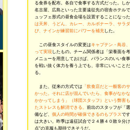
る食券を配布。各自で食事する方式だった。し
名古屋、広島といった主要遠征先の宿舎ホテル
ュッフェ形式の昼食会場を設置することになっ
は天丼、うどん、カレー、カルボナーラ、サラ
び、ナインが練習前にパワーを補充
した。
この昼食スタイルの変更は
キャプテン・鳥谷
って実現
したもの。チーム関係者は「栄養面を
メニューを用意しておけば、バランスのいい食
を戦い抜く体力を養う上でも、非常にいいこと
る。
また、従来の方式では
「飲食店だと一般客の
かった。それに店が混んでいたら、食事がなか
かかってしまう」（球団スタッフ）という弊害
たストレスも解消できる。
前出のスタッフが「
備など、
個人の時間が確保できるのもプラス
で
は大きい。昨季は遠征試合で２４勝４０敗９分け
点”の克服も期待できそうだ。