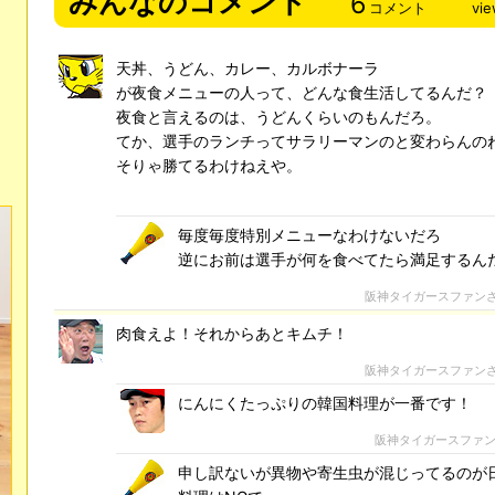
みんなのコメント
6
コメント
vi
天丼、うどん、カレー、カルボナーラ
が夜食メニューの人って、どんな食生活してるんだ？
夜食と言えるのは、うどんくらいのもんだろ。
てか、選手のランチってサラリーマンのと変わらんの
そりゃ勝てるわけねえや。
毎度毎度特別メニューなわけないだろ
逆にお前は選手が何を食べてたら満足するん
阪神タイガースファン
肉食えよ！それからあとキムチ！
阪神タイガースファン
にんにくたっぷりの韓国料理が一番です！
阪神タイガースファ
申し訳ないが異物や寄生虫が混じってるのが