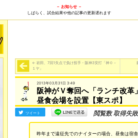
－ お知らせ －
しばらく、試合結果や他の記事の更新遅れます
←
岩田、7回1失点で負け投手・阪神3安打「神０－
１ヤ」
2013年03月31日 3:49
阪神がＶ奪回へ「ランチ改革
昼食会場を設置【東スポ】
閲覧数 取得失敗
ツイート
昨年まで遠征先でのナイターの場合、昼食は宿