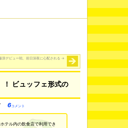
藤浪デビュー戦、前日深夜に心配される
→
」！ ビュッフェ形式の
6
コメント
舎ホテル内の飲食店で利用でき