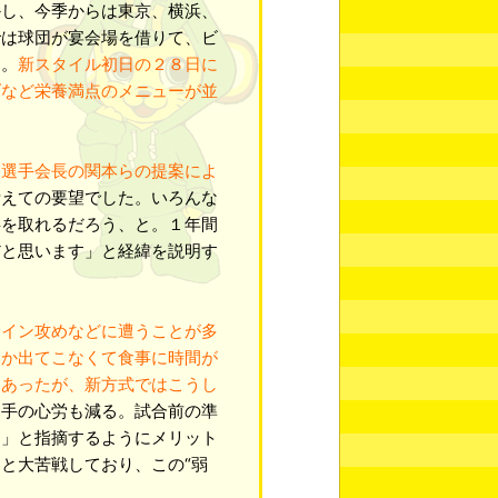
かし、今季からは東京、横浜、
では球団が宴会場を借りて、ビ
た。
新スタイル初日の２８日に
ダなど栄養満点のメニューが並
、選手会長の関本らの提案によ
考えての要望でした。いろんな
事を取れるだろう、と。１年間
だと思います」と経緯を説明す
サイン攻めなどに遭うことが多
なか出てこなくて食事に時間が
もあったが、新方式ではこうし
選手の心労も減る。試合前の準
す」と指摘するようにメリット
と大苦戦しており、この“弱