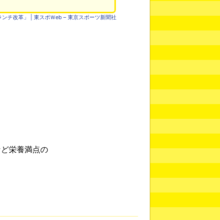
ンチ改革」 | 東スポＷeb – 東京スポーツ新聞社
など栄養満点の