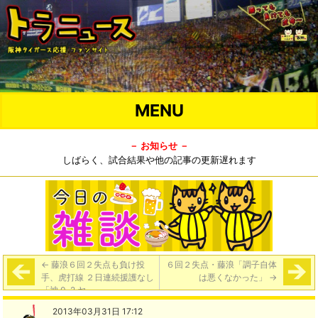
MENU
－ お知らせ －
しばらく、試合結果や他の記事の更新遅れます
←
藤浪６回２失点も負け投
６回２失点・藤浪「調子自体
手、虎打線 ２日連続援護なし
は悪くなかった」
→
「神 0-2 ヤ」
2013年03月31日 17:12