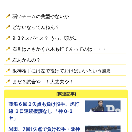
弱いチームの典型やないか
どないなってんねん？
9-3？スパイス？ うっ、頭が…
石川はともかく八木も打てんってのは・・・
左あかんの？
阪神相手には左で投げておけばいいという風潮
まだ３試合や！！大丈夫や！！
[関連記事]
藤浪６回２失点も負け投手、虎打
線 ２日連続援護なし 「神 0-2
ヤ」
岩田、7回1失点で負け投手・阪神