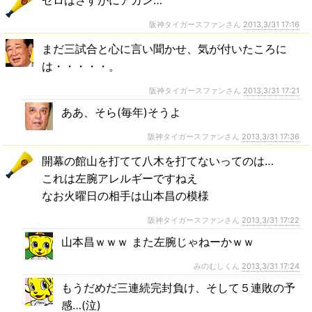
ゼロはさすがにアカン…
阪神タイガースファンさん
2013,3/31 17:16
まだ三試合と心に言い聞かせ、気が付いたころに
は・・・・・。
阪神タイガースファンさん
2013,3/31 17:21
ああ、そら(毎年)そうよ
阪神タイガースファンさん
2013,3/31 17:36
開幕の館山を打てて八木を打てないってのは…
これは左腕アレルギーですねえ
なお火曜日の相手は山本昌の模様
阪神タイガースファンさん
2013,3/31 17:22
山本昌ｗｗｗ また左腕じゃねーかｗｗ
みのむしくん
2013,3/31 17:24
もうだめだ三連続完封負け、そして５連敗の予
感…(泣)