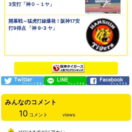
3安打「神０－１ヤ」
開幕戦～猛虎打線爆発！阪神17安
打9得点 「神 9-3 ヤ」
みんなのコメント
10
コメント
views