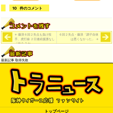
10
件のコメント
←
藤浪６回２失点も負け投
６回２失点・藤浪「調子自体
手、虎打線 ２日連続援護なし
は悪くなかった」
→
「神 0-2 ヤ」
最新記事 取得失敗
トップページ