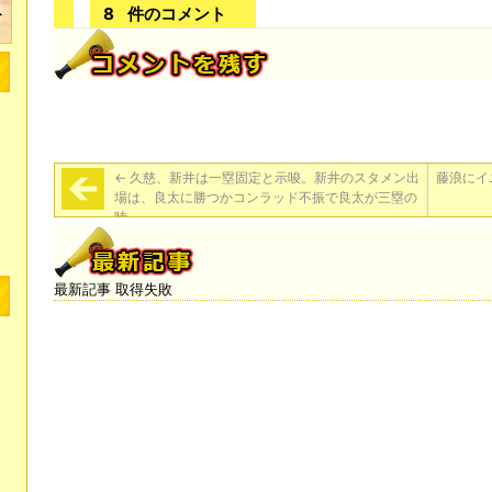
8
件のコメント
←
久慈、新井は一塁固定と示唆。新井のスタメン出
藤浪にイ
場は、良太に勝つかコンラッド不振で良太が三塁の
時
最新記事 取得失敗