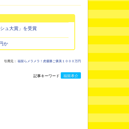
ッシュ大賞」を受賞
円か
引用元：
福留らメラメラ！虎優勝ご褒美１０００万円
記事キーワード
福留孝介