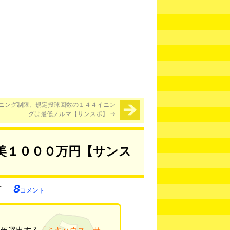
ニング制限、規定投球回数の１４４イニン
グは最低ノルマ【サンスポ】
→
美１０００万円【サンス
8
コメント