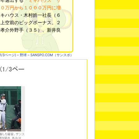
毎年選出する
「ミキハウス サ
００万円から１０００万円に増
ミキハウス・木村皓一社長（６
史上空前のビッグボーナス。２
留孝介外野手（３５）、新井良
ージ) – 野球 – SANSPO.COM（サンスポ）