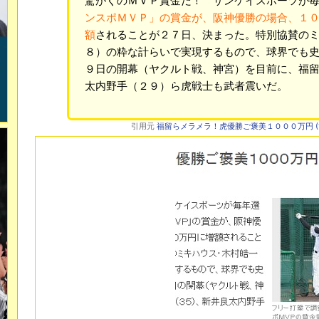
驚がくのＭＶＰ賞金だ！ サンケイスポーツが
ンスポＭＶＰ」の賞金が、阪神優勝の場合、１
額
されることが２７日、決まった。特別協賛の
８）の粋な計らいで実現するもので、球界でも
９日の開幕（ヤクルト戦、神宮）を目前に、福
太内野手（２９）ら虎戦士も武者震いだ。
引用元
福留らメラメラ！虎優勝ご褒美１０００万円 (1/3ペ