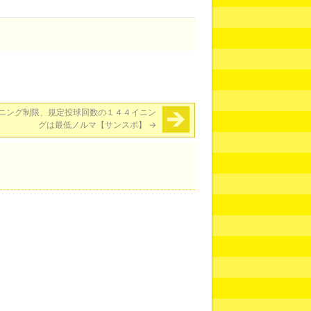
ニング制限、規定投球回数の１４４イニン
グは最低ノルマ【サンスポ】
→