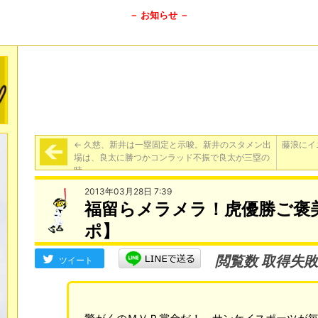
－ お知らせ －
←
久慈、新井は一塁固定と示唆。新井のスタメン出
藤浪にイ
場は、良太に勝つかコンラッド不振で良太が三塁の
時
2013年03月28日 7:39
福留らメラメラ！虎優勝ご褒
ポ】
閲覧数 取得失敗
ツイート