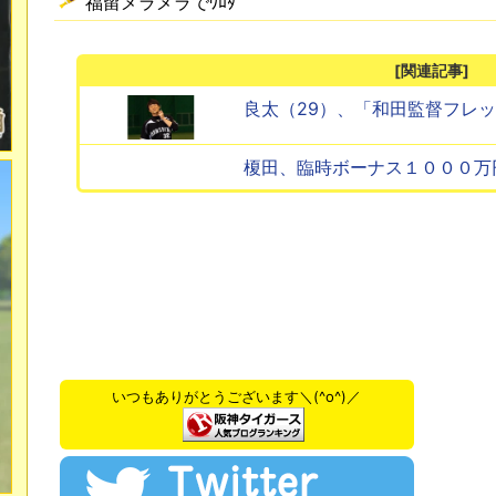
福留メラメラでﾜﾛﾀ
[関連記事]
良太（29）、「和田監督フレ
榎田、臨時ボーナス１０００万
いつもありがとうございます＼(^o^)／