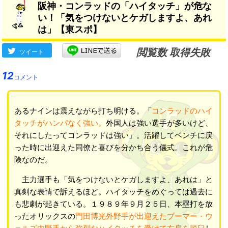
阪神・コンラッドの「ハイタッチ」が危な
い！「気をつけないとケガしますよ、あれ
は」【東スポ】
閲覧数 取得失敗
ツイート
12
コメント
あるナインは震えながら打ち明ける。「
コンラッドのハイ
タッチがハンパなく強い。
外国人は強い選手が多いけど、
それにしたってコンラッドは強い」。活躍してベンチに戻
った時に出迎えた同僚と喜びを分かち合う儀式。これが危
険なのだ。
主力選手も「気をつけないとケガしますよ、あれは」と
真剣な表情で訴えるほど。ハイタッチをめぐっては過去に
も悲劇が起きている。１９８９年９月２５日、本塁打を放
ったオリックスの
門田博光外野手が出迎えたブーマー・ウ