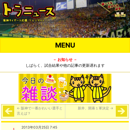
MENU
－ お知らせ －
しばらく、試合結果や他の記事の更新遅れます
←
阪神で一番かわいい選手と
新井、開幕１軍決定
→
言えば？
2013年03月25日 7:45