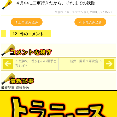
４月中に二軍行きだから、それまでの我慢
阪神タイガースファンさん
2013,3/27 15:22
↑上再読み込み
↓下再読み込み
12
件のコメント
←
阪神で一番かわいい選手と
新井、開幕１軍決定
→
言えば？
最新記事 取得失敗