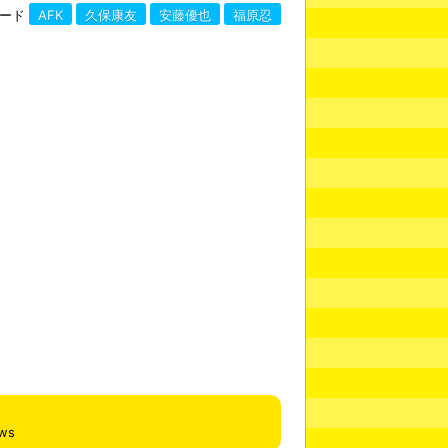
ード
AFK
久保康友
安藤優也
福原忍
ews