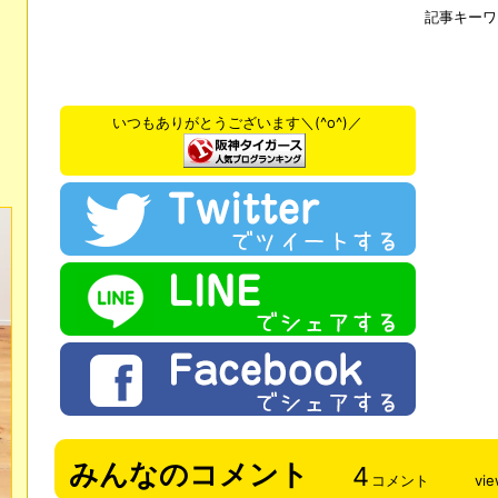
記事キーワ
いつもありがとうございます＼(^o^)／
みんなのコメント
4
コメント
vi