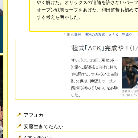
やく解けた。オリックスの追随を許さないパー
オープン戦初セーブをあげた。和田監督も初め
する考えを明かした。
引用元
阪神、勝利の方程式「ＡＦＫ」完成や！ (1/2
アフォカ
安藤生きてたんか
Aアッチソン