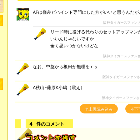
AFは僅差ビハインド専門にした方がいいと思うんだが
阪神タイガースファン
リード時に投げる代わりのセットアップマン
いいんじゃないですか
全く思いつかないけどな
阪神タイガースファン
なお、中盤から榎田が無理をｒｙ
阪神タイガースファン
A秋山F藤原K小嶋（震え）
阪神タイガースファン
↑上再読み込み
↓下
4
件のコメント