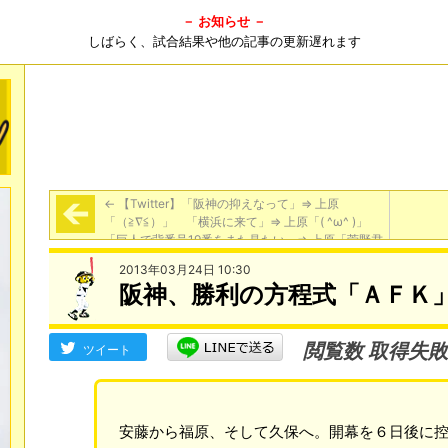
－ お知らせ －
しばらく、試合結果や他の記事の更新遅れます
←
【Twitter】「阪神の抑えなって」⇒ 上原
「（≧∇≦）」 「横浜に来て」⇒ 上原「( ^ω^ )」
「巨人で背番号19番をまた見たい」⇒ 上原「菅野君
が付けてるからね(^_^;)」
2013年03月24日 10:30
阪神、勝利の方程式「ＡＦＫ
閲覧数 取得失敗
ツイート
安藤から福原、そして久保へ。開幕を６日後に