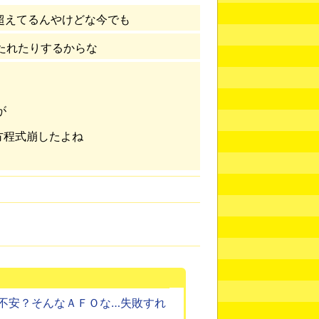
0超えてるんやけどな今でも
たれたりするからな
が
方程式崩したよね
不安？そんなＡＦＯな…失敗すれ