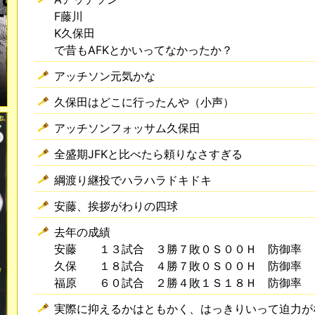
F藤川
K久保田
で昔もAFKとかいってなかったか？
アッチソン元気かな
久保田はどこに行ったんや（小声）
アッチソンフォッサム久保田
全盛期JFKと比べたら頼りなさすぎる
綱渡り継投でハラハラドキドキ
安藤、挨拶がわりの四球
去年の成績
安藤 １３試合 ３勝７敗０Ｓ００Ｈ 防御率 
久保 １８試合 ４勝７敗０Ｓ００Ｈ 防御率 
福原 ６０試合 ２勝４敗１Ｓ１８Ｈ 防御率 
実際に抑えるかはともかく、はっきりいって迫力が