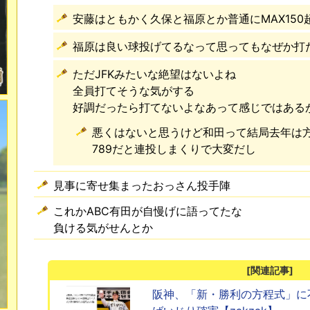
安藤はともかく久保と福原とか普通にMAX15
福原は良い球投げてるなって思ってもなぜか打
ただJFKみたいな絶望はないよね
全員打てそうな気がする
好調だったら打てないよなあって感じではある
悪くはないと思うけど和田って結局去年は
789だと連投しまくりで大変だし
見事に寄せ集まったおっさん投手陣
これかABC有田が自慢げに語ってたな
負ける気がせんとか
[関連記事]
阪神、「新・勝利の方程式」に