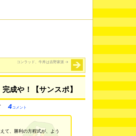
コンラッド、牛丼は吉野家派
→
」完成や！【サンスポ】
4
コメント
控えて、勝利の方程式が、よう