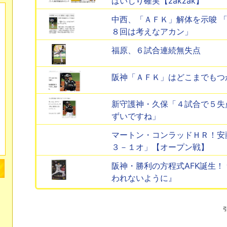
ばいじり確実【zakzak】
中西、「ＡＦＫ」解体を示唆 
８回は考えなアカン」
福原、６試合連続無失点
阪神「ＡＦＫ」はどこまでもつか【
新守護神・久保「４試合で５失
ずいですね」
マートン・コンラッドＨＲ！安
３－１オ」【オープン戦】
阪神・勝利の方程式AFK誕生！
われないように』