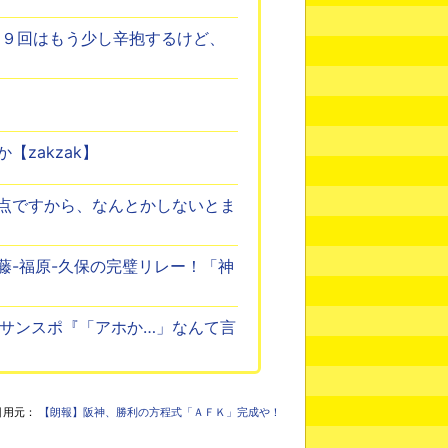
「９回はもう少し辛抱するけど、
zakzak】
点ですから、なんとかしないとま
藤-福原-久保の完璧リレー！「神
 サンスポ『「アホか…」なんて言
引用元：
【朗報】阪神、勝利の方程式「ＡＦＫ」完成や！