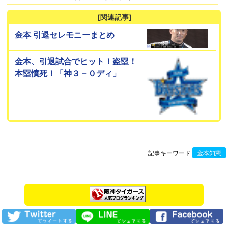
[関連記事]
金本 引退セレモニーまとめ
金本、引退試合でヒット！盗塁！
本塁憤死！「神３－０ディ」
記事キーワード
金本知憲