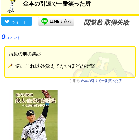
金本の引退で一番笑った所
君が付けてるからね(^_^;)」
→
閲覧数 取得失敗
ツイート
0
コメント
清原の肌の黒さ
逆にこれ以外覚えてないほどの衝撃
引用元
金本の引退で一番笑った所