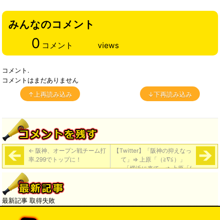
みんなのコメント
0
コメント
views
コメント.
コメントはまだありません
↑上再読み込み
↓下再読み込み
←
阪神、オープン戦チーム打
【Twitter】「阪神の抑えなっ
率.299でトップに！
て」⇒ 上原「（≧∇≦）」
「横浜に来て」⇒ 上原「(
^ω^ )」 「巨人で背番号19番
をまた見たい」⇒ 上原「菅野
君が付けてるからね(^_^;)」
→
最新記事 取得失敗