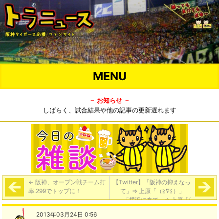
MENU
－ お知らせ －
しばらく、試合結果や他の記事の更新遅れます
←
阪神、オープン戦チーム打
【Twitter】「阪神の抑えなっ
率.299でトップに！
て」⇒ 上原「（≧∇≦）」
「横浜に来て」⇒ 上原「(
^ω^ )」 「巨人で背番号19番
2013年03月24日 0:56
をまた見たい」⇒ 上原「菅野