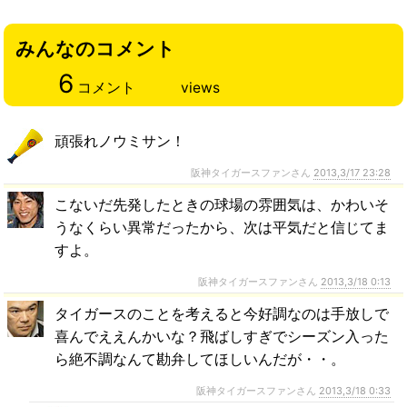
みんなのコメント
6
コメント
views
頑張れノウミサン！
阪神タイガースファンさん
2013,3/17 23:28
こないだ先発したときの球場の雰囲気は、かわいそ
うなくらい異常だったから、次は平気だと信じてま
すよ。
阪神タイガースファンさん
2013,3/18 0:13
タイガースのことを考えると今好調なのは手放しで
喜んでええんかいな？飛ばしすぎでシーズン入った
ら絶不調なんて勘弁してほしいんだが・・。
阪神タイガースファンさん
2013,3/18 0:33