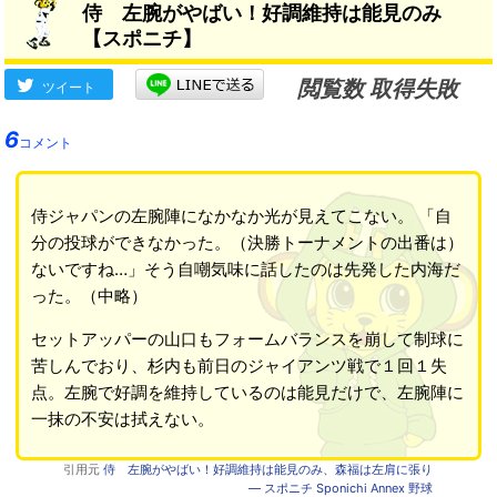
侍 左腕がやばい！好調維持は能見のみ
【スポニチ】
閲覧数 取得失敗
ツイート
6
コメント
侍ジャパンの左腕陣になかなか光が見えてこない。 「自
分の投球ができなかった。（決勝トーナメントの出番は）
ないですね…」そう自嘲気味に話したのは先発した内海だ
った。（中略）
セットアッパーの山口もフォームバランスを崩して制球に
苦しんでおり、杉内も前日のジャイアンツ戦で１回１失
点。左腕で好調を維持しているのは能見だけで、左腕陣に
一抹の不安は拭えない。
引用元
侍 左腕がやばい！好調維持は能見のみ、森福は左肩に張り
― スポニチ Sponichi Annex 野球