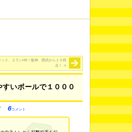
ラッド、２ランHR！阪神、西武から１０得
点！
→
やすいボールで１０００
6
コメント