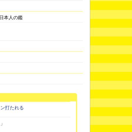
日本人の鑑
ラン打たれる
い」