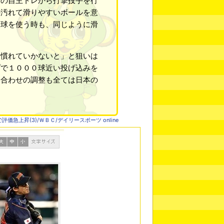
月の自主トレから打撃投手を行
の汚れて滑りやすいボールを意
一球を使う時も、同じように滑
慣れていかないと」と狙いは
プで１０００球近い投げ込みを
り合わせの調整も全ては日本の
価急上昇(3)/ＷＢＣ/デイリースポーツ online