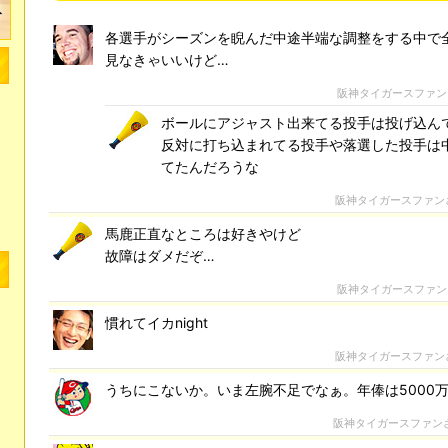
各選手がシーズンを睨んだ中途半端な調整をする中で
見なきゃいいけど…
阪神タイガースファン
ボールにアジャスト出来てる投手は投げ込ん
反対に打ち込まれてる投手や落選した投手は
てたんだろうな
阪神タイガースファン
馬鹿正直なところは好きやけど
故障はダメだぞ…
阪神タイガースファン
慣れてイカnight
阪神タイガースファン
うちにこないか。いま左腕不足でなぁ。年俸は5000
阪神タイガースファン