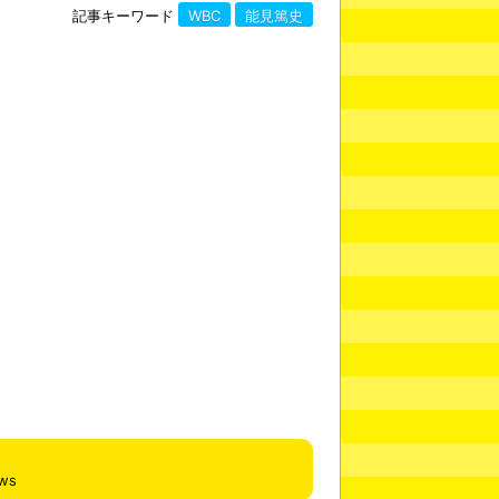
記事キーワード
WBC
能見篤史
ews