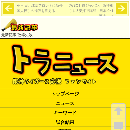
←
和田、球団フロントに新外
【WBC】侍ジャパン、阪神相
国人投手の補強を訴える
手に3安打で沈黙「日本 0-1
阪神」
→
最新記事 取得失敗
トップページ
ニュース
キーワード
試合結果