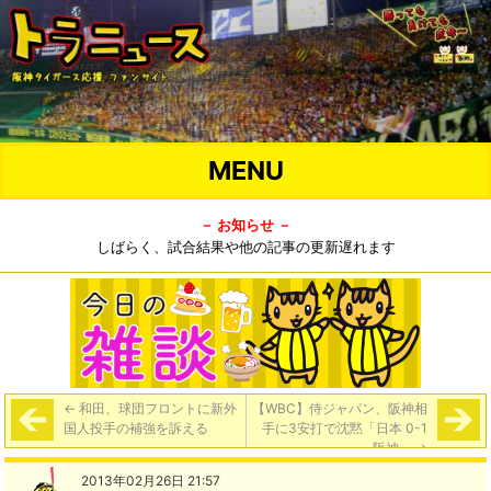
MENU
－ お知らせ －
しばらく、試合結果や他の記事の更新遅れます
←
和田、球団フロントに新外
【WBC】侍ジャパン、阪神相
国人投手の補強を訴える
手に3安打で沈黙「日本 0-1
阪神」
→
2013年02月26日 21:57