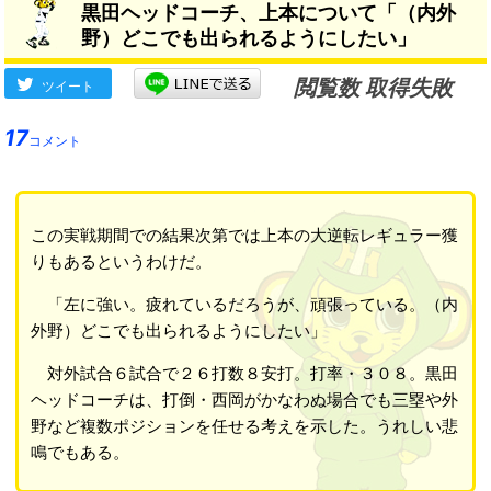
黒田ヘッドコーチ、上本について「（内外
野）どこでも出られるようにしたい」
閲覧数 取得失敗
ツイート
17
コメント
この実戦期間での結果次第では上本の大逆転レギュラー獲
りもあるというわけだ。
「左に強い。疲れているだろうが、頑張っている。（内
外野）どこでも出られるようにしたい」
対外試合６試合で２６打数８安打。打率・３０８。黒田
ヘッドコーチは、打倒・西岡がかなわぬ場合でも三塁や外
野など複数ポジションを任せる考えを示した。うれしい悲
鳴でもある。