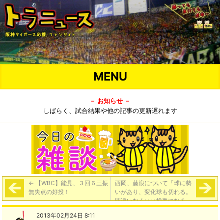
MENU
－ お知らせ －
しばらく、試合結果や他の記事の更新遅れます
←
【WBC】能見、３回６三振
西岡、藤浪について「球に勢
無失点の好投！
いがあり、変化球も切れる。
間違いなくいい投手になる」
→
2013年02月24日 8:11