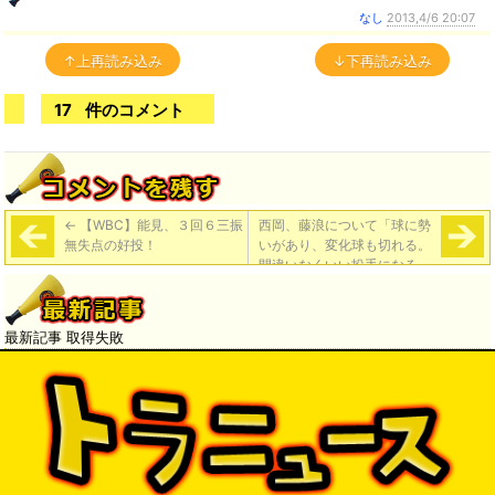
なし
2013,4/6 20:07
↑上再読み込み
↓下再読み込み
17
件のコメント
←
【WBC】能見、３回６三振
西岡、藤浪について「球に勢
無失点の好投！
いがあり、変化球も切れる。
間違いなくいい投手になる」
→
最新記事 取得失敗