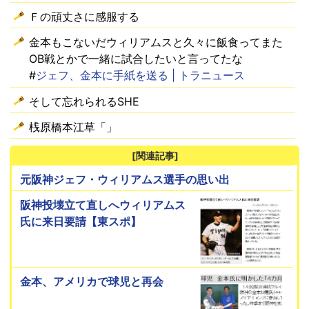
Ｆの頑丈さに感服する
金本もこないだウィリアムスと久々に飯食ってまた
OB戦とかで一緒に試合したいと言ってたな
#
ジェフ、金本に手紙を送る | トラニュース
そして忘れられるSHE
桟原橋本江草「」
[関連記事]
元阪神ジェフ・ウィリアムス選手の思い出
阪神投壊立て直しへウィリアムス
氏に来日要請【東スポ】
金本、アメリカで球児と再会