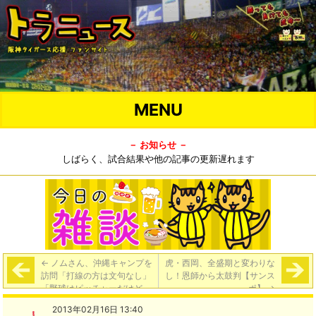
MENU
－ お知らせ －
しばらく、試合結果や他の記事の更新遅れます
←
ノムさん、沖縄キャンプを
虎・西岡、全盛期と変わりな
訪問「打線の方は文句なし」
し！恩師から太鼓判【サンス
「野球はピッチャーだけど
ポ】
→
ね」「ローテーションも聞い
2013年02月16日 13:40
たけど…そこのところが、ち