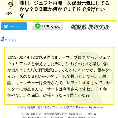
藤川、ジェフと再開「久保田元気にしてる
ょっと心配」
かな？ＯＢ戦か何かでＪＦＫで投げたい
な」
閲覧数 取得失敗
ツイート
2
コメント
2013-02-14 12:21:09 再会‼ テーマ：ブログ やっとジェフ
ウィリアムスと会えました‼久しぶりだったけど楽しい話
が出来ました! 久保田元気にしてるかな？ いつか、阪神タ
イガースのＯＢ戦か何かでＪＦＫで投げたいな～。。勿
論、キャッチャーは矢野さんで、レフトに金本さんで、セ
ンターに赤星さんで、サードは今岡さんですね。 ３０年
後やな。。久保田、頑張ろうな～‼ 届くかな⁇
引用元
再会‼｜藤川球児オフィシャルブログ Powered by Ameba