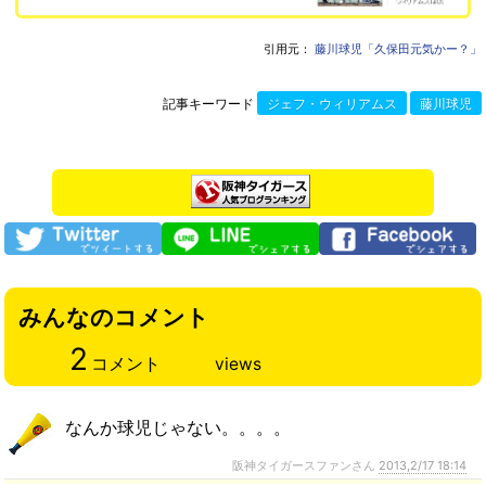
引用元：
藤川球児「久保田元気かー？」
記事キーワード
ジェフ・ウィリアムス
藤川球児
みんなのコメント
2
コメント
views
なんか球児じゃない。。。。
阪神タイガースファンさん
2013,2/17 18:14