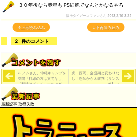
３０年後なら赤星もiPS細胞でなんとかなるやろ
阪神タイガースファンさん
2013,2/19 3:22
↑上再読み込み
↓下再読み込み
2
件のコメント
←
ノムさん、沖縄キャンプを
虎・西岡、全盛期と変わりな
訪問「打線の方は文句なし」
し！恩師から太鼓判【サンス
「野球はピッチャーだけど
ポ】
→
ね」「ローテーションも聞い
たけど…そこのところが、ち
ょっと心配」
最新記事 取得失敗