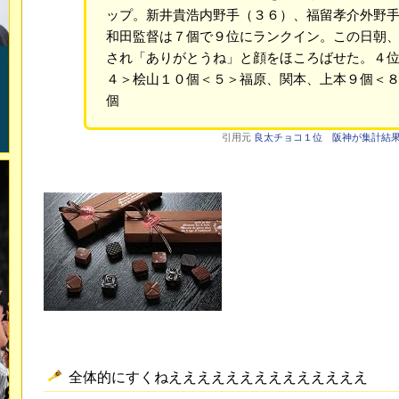
ップ。新井貴浩内野手（３６）、福留孝介外野
和田監督は７個で９位にランクイン。この日朝
され「ありがとうね」と顔をほころばせた。４
４＞桧山１０個＜５＞福原、関本、上本９個＜
個
引用元
良太チョコ１位 阪神が集計結果を発表 
全体的にすくねええええええええええええええ