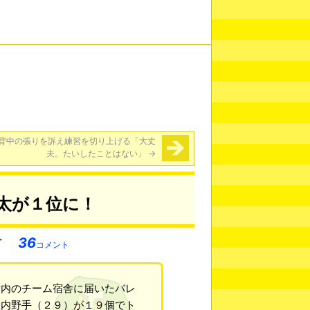
背中の張りを訴え練習を切り上げる「大丈
夫。たいしたことはない」
→
太が１位に！
36
コメント
村内のチーム宿舎に届いたバレ
太内野手（２９）が１９個でト