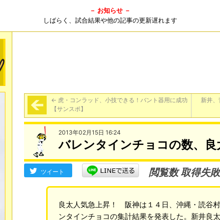
－ お知らせ －
しばらく、試合結果や他の記事の更新遅れます
←
虎・コンラッド、小技できる！バント器用に成功
新井、
【サンスポ】
2013年02月15日 16:24
バレンタインチョコの数、良
閲覧数 取得失敗
ツイート
良太人気急上昇！ 阪神は１４日、沖縄・読谷
ンタインチョコの集計結果を発表した。新井良