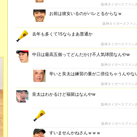
阪神タイガースファン
お前は彼女いるのがバレとるからなｗ
阪神タイガースファン
去年も多くて15ならまあ普通か
阪神タイガースファン
中日は最高五個ってどんだかけ不人気球団なんやw
阪神タイガースファン
辛いと良太は練習の量が二倍位ちゃうんやな
阪神タイガースファン
良太はわかるけど福留はなんやw
阪神タイガースファン
阪神タイガースファン
すいませんかねさんｗｗｗ