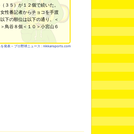
手（３５）が１２個で続いた。
、女性番記者からチョコを手渡
位以下の順位は以下の通り。＜
８＞鳥谷８個＜１０＞小宮山６
– プロ野球ニュース : nikkansports.com