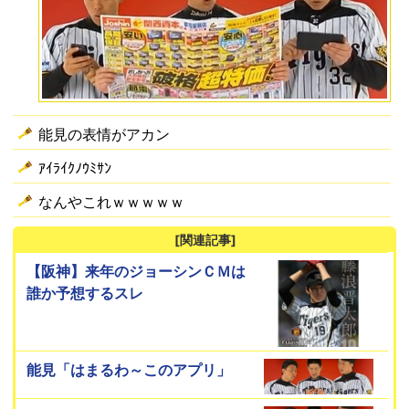
能見の表情がアカン
ｱｲﾗｲｸﾉｳﾐｻﾝ
なんやこれｗｗｗｗｗ
[関連記事]
【阪神】来年のジョーシンＣＭは
誰か予想するスレ
能見「はまるわ～このアプリ」