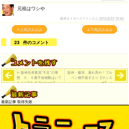
元祖はワシや
阪神タイガースファンさん
2013,6/22 10:42
↑上再読み込み
↓下再読み込み
23
件のコメント
←
阪神先発要員“不足”の事
阪神・藤浪、暴れ馬や！ブル
態 ５、６番手候補数はいて
ペン捕手後ずさり【サンス
もメド立たず【zakzak】
ポ】
→
最新記事 取得失敗