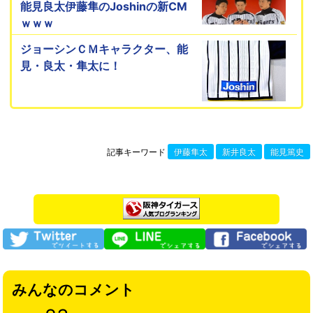
能見良太伊藤隼のJoshinの新CM
ｗｗｗ
ジョーシンＣＭキャラクター、能
見・良太・隼太に！
記事キーワード
伊藤隼太
新井良太
能見篤史
みんなのコメント