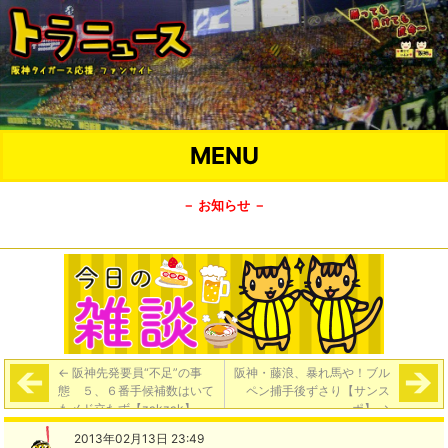
MENU
－ お知らせ －
←
阪神先発要員“不足”の事
阪神・藤浪、暴れ馬や！ブル
態 ５、６番手候補数はいて
ペン捕手後ずさり【サンス
もメド立たず【zakzak】
ポ】
→
2013年02月13日 23:49