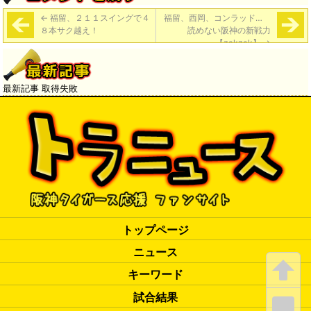
←
福留、２１１スイングで４
福留、西岡、コンラッド…
８本サク越え！
読めない阪神の新戦力
【zakzak】
→
最新記事 取得失敗
トップページ
ニュース
キーワード
試合結果