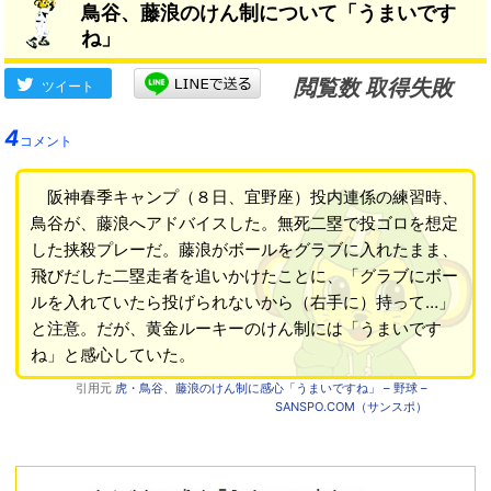
鳥谷、藤浪のけん制について「うまいです
ね」
閲覧数 取得失敗
ツイート
4
コメント
阪神春季キャンプ（８日、宜野座）投内連係の練習時、
鳥谷が、藤浪へアドバイスした。無死二塁で投ゴロを想定
した挟殺プレーだ。藤浪がボールをグラブに入れたまま、
飛びだした二塁走者を追いかけたことに、「グラブにボー
ルを入れていたら投げられないから（右手に）持って…」
と注意。だが、黄金ルーキーのけん制には「うまいです
ね」と感心していた。
引用元
虎・鳥谷、藤浪のけん制に感心「うまいですね」 – 野球 –
SANSPO.COM（サンスポ）