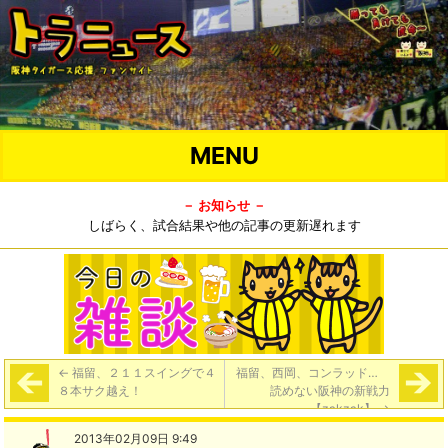
MENU
－ お知らせ －
しばらく、試合結果や他の記事の更新遅れます
←
福留、２１１スイングで４
福留、西岡、コンラッド…
８本サク越え！
読めない阪神の新戦力
【zakzak】
→
2013年02月09日 9:49