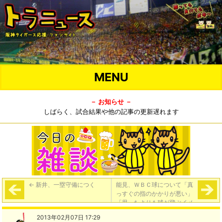
MENU
－ お知らせ －
しばらく、試合結果や他の記事の更新遅れます
←
新井、一塁守備につく
能見、ＷＢＣ球について「真
っすぐの指のかかりが悪い」
「思ったよりも球が飛ぶイメ
ージ」
→
2013年02月07日 17:29