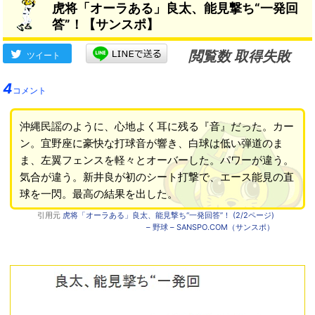
虎将「オーラある」良太、能見撃ち“一発回
答”！【サンスポ】
閲覧数 取得失敗
ツイート
4
コメント
沖縄民謡のように、心地よく耳に残る『音』だった。カー
ン。宜野座に豪快な打球音が響き、白球は低い弾道のま
ま、左翼フェンスを軽々とオーバーした。パワーが違う。
気合が違う。新井良が初のシート打撃で、エース能見の直
球を一閃。最高の結果を出した。
引用元
虎将「オーラある」良太、能見撃ち“一発回答”！ (2/2ページ)
– 野球 – SANSPO.COM（サンスポ）