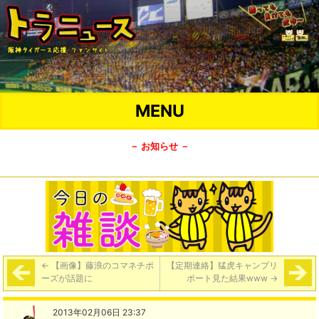
MENU
－ お知らせ －
←
【画像】藤浪のコマネチポ
【定期連絡】猛虎キャンプリ
ーズが話題に
ポート見た結果www
→
2013年02月06日 23:37