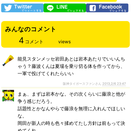
みんなのコメント
4
コメント
views
能見スタンメッセ岩田あとは岩本あたりでいいんち
ゃう？藤波くんは夏場を乗り切る体を作ってから、
一軍で投げてくれたらいい
阪神タイガースファンさん
2013,2/6 23:47
まぁ、まずは岩本かな。その次くらいに藤浪と他が
争う感じだろう。
話題性とかなんやらで藤浪を無理に入れんでほしい
な。
岡田が新人の時も色々揉めてたし方針は前もって決
めてくれ。