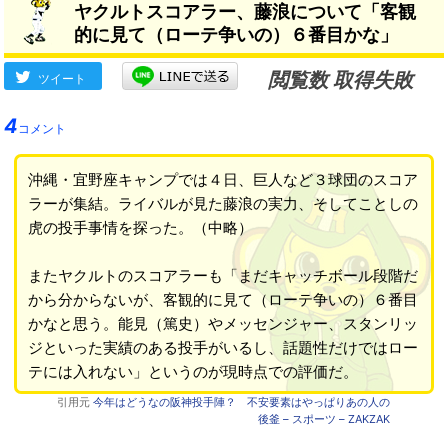
ヤクルトスコアラー、藤浪について「客観
的に見て（ローテ争いの）６番目かな」
閲覧数 取得失敗
ツイート
4
コメント
沖縄・宜野座キャンプでは４日、巨人など３球団のスコア
ラーが集結。ライバルが見た藤浪の実力、そしてことしの
虎の投手事情を探った。（中略）
またヤクルトのスコアラーも「まだキャッチボール段階だ
から分からないが、客観的に見て（ローテ争いの）６番目
かなと思う。能見（篤史）やメッセンジャー、スタンリッ
ジといった実績のある投手がいるし、話題性だけではロー
テには入れない」というのが現時点での評価だ。
引用元
今年はどうなの阪神投手陣？ 不安要素はやっぱりあの人の
後釜 – スポーツ – ZAKZAK