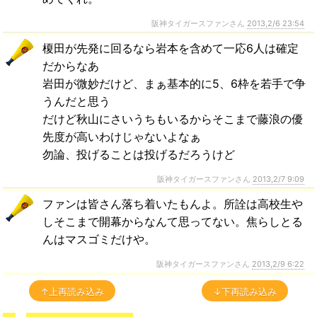
阪神タイガースファンさん
2013,2/6 23:54
榎田が先発に回るなら岩本を含めて一応6人は確定
だからなあ
岩田が微妙だけど、まぁ基本的に5、6枠を若手で争
うんだと思う
だけど秋山にさいうちもいるからそこまで藤浪の優
先度が高いわけじゃないよなぁ
勿論、投げることは投げるだろうけど
阪神タイガースファンさん
2013,2/7 9:09
ファンは皆さん落ち着いたもんよ。所詮は高校生や
しそこまで開幕からなんて思ってない。焦らしとる
んはマスゴミだけや。
阪神タイガースファンさん
2013,2/9 6:22
↑上再読み込み
↓下再読み込み