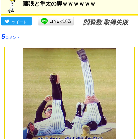
藤浪と隼太の脚ｗｗｗｗｗｗ
閲覧数 取得失敗
ツイート
5
コメント