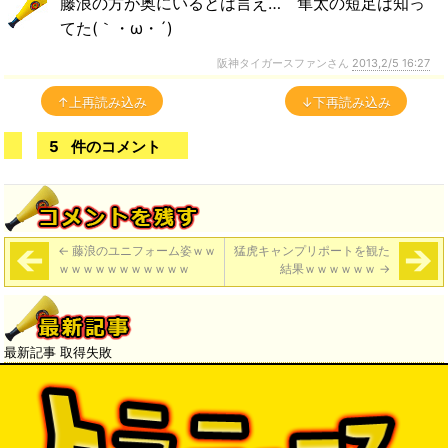
藤浪の方が奥にいるとは言え… 隼太の短足は知っ
てた(｀・ω・´)
阪神タイガースファンさん
2013,2/5 16:27
↑上再読み込み
↓下再読み込み
5
件のコメント
←
藤浪のユニフォーム姿ｗｗ
猛虎キャンプリポートを観た
ｗｗｗｗｗｗｗｗｗｗｗ
結果ｗｗｗｗｗｗ
→
最新記事 取得失敗