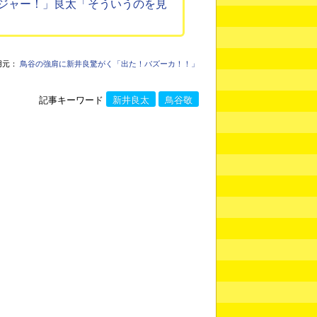
ジャー！」良太「そういうのを見
用元：
鳥谷の強肩に新井良驚がく「出た！バズーカ！！」
記事キーワード
新井良太
鳥谷敬