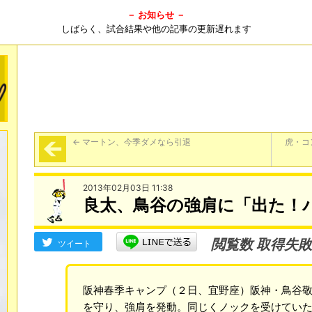
－ お知らせ －
しばらく、試合結果や他の記事の更新遅れます
←
マートン、今季ダメなら引退
虎・コ
2013年02月03日 11:38
良太、鳥谷の強肩に「出た！
閲覧数 取得失敗
ツイート
阪神春季キャンプ（２日、宜野座）阪神・鳥谷
を守り、強肩を発動。同じくノックを受けてい