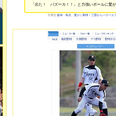
「出た！ バズーカ！！」と力強いボールに驚
引用元
阪神・鳥谷、驚がく剛球！三塁からバズーカ (1/2ペ