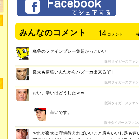
みんなのコメント
14
コメント
v
鳥谷のファインプレー集超かっこいい
阪神タイガースファン
良太も肩強いんだからバズーカ出来るぞ！
阪神タイガースファン
おい、辛いはどうしたｗｗ
阪神タイガースファン
辛いです。
阪神タイガースファン
おれが良太に守備教えればいいこと肩もいいし足も速