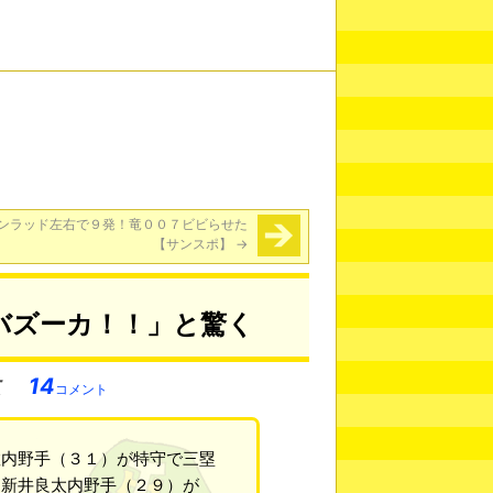
ンラッド左右で９発！竜００７ビビらせた
【サンスポ】
→
バズーカ！！」と驚く
14
コメント
敬内野手（３１）が特守で三塁
た新井良太内野手（２９）が