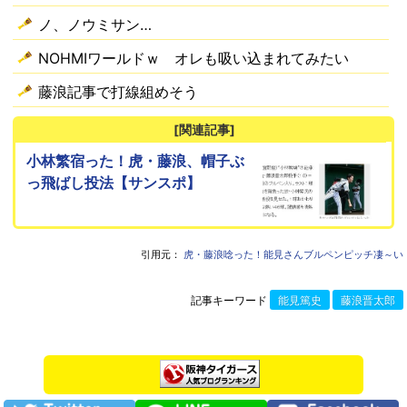
ノ、ノウミサン…
NOHMIワールドｗ オレも吸い込まれてみたい
藤浪記事で打線組めそう
[関連記事]
小林繁宿った！虎・藤浪、帽子ぶ
っ飛ばし投法【サンスポ】
引用元：
虎・藤浪唸った！能見さんブルペンピッチ凄～い
記事キーワード
能見篤史
藤浪晋太郎