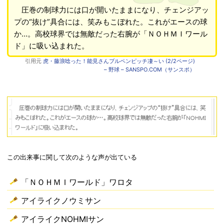
圧巻の制球力には口が開いたままになり、チェンジアッ
プの“抜け”具合には、笑みもこぼれた。これがエースの球
か…。高校球界では無敵だった右腕が「ＮＯＨＭＩワール
ド」に吸い込まれた。
引用元
虎・藤浪唸った！能見さんブルペンピッチ凄～い (2/2ページ)
– 野球 – SANSPO.COM（サンスポ）
この出来事に関して次のような声が出ている
「ＮＯＨＭＩワールド」ワロタ
アイライクノウミサン
アイライクNOHMIサン