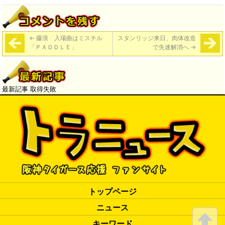
←
藤浪 入場曲はミスチル
スタンリッジ来日、肉体改造
「ＰＡＤＤＬＥ」
で失速解消へ
→
最新記事 取得失敗
トップページ
ニュース
キーワード