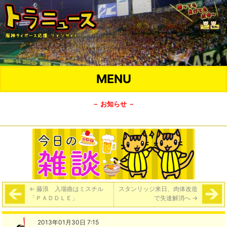
MENU
－ お知らせ －
←
藤浪 入場曲はミスチル
スタンリッジ来日、肉体改造
「ＰＡＤＤＬＥ」
で失速解消へ
→
2013年01月30日 7:15