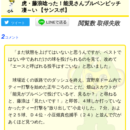
虎・藤浪唸った！能見さんブルペンピッチ
凄～い 【サンスポ】
閲覧数 取得失敗
ツイート
2
コメント
「まだ状態を上げてはいないと思うんですが、ベストで
はない中であれだけの球を投げられるのを見て、改めて
『エースと呼ばれる投手はすごいな』と思いました」
球場近くの坂路でのダッシュを終え、宜野座ドーム内で
ティー打撃を始めた正午ごろのことだ。畑山スカウトが
「能見がブルペンで投げているぞ、見るか？」と尋ねる
と、藤浪は「見たいです！」と即答。４球しか打っていな
かったティー打撃を“放り出して”小走りした。７分、およ
そ２５球、Ｄ４位・小豆畑真也捕手（２４）と並んで穴が
あくほど見つめた。