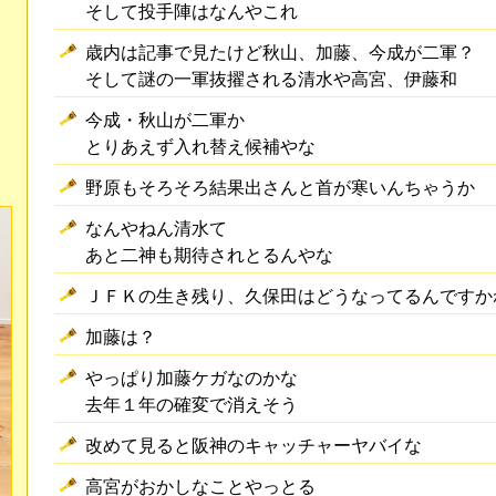
そして投手陣はなんやこれ
歳内は記事で見たけど秋山、加藤、今成が二軍？
そして謎の一軍抜擢される清水や高宮、伊藤和
今成・秋山が二軍か
とりあえず入れ替え候補やな
野原もそろそろ結果出さんと首が寒いんちゃうか
なんやねん清水て
あと二神も期待されとるんやな
ＪＦＫの生き残り、久保田はどうなってるんですか
加藤は？
やっぱり加藤ケガなのかな
去年１年の確変で消えそう
改めて見ると阪神のキャッチャーヤバイな
高宮がおかしなことやっとる