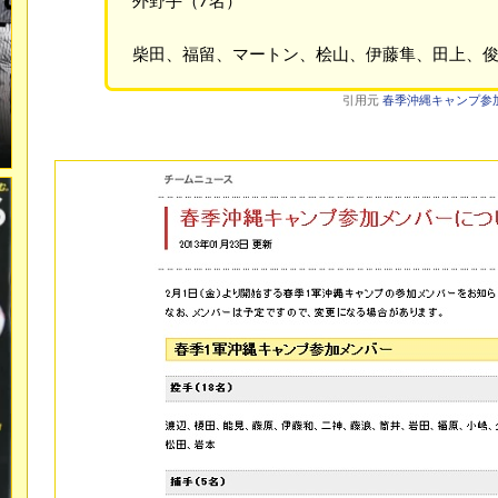
外野手（7名）
柴田、福留、マートン、桧山、伊藤隼、田上、
引用元
春季沖縄キャンプ参