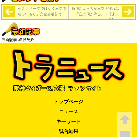
←
新井「一塁ではなく三塁で
阪神新助っ人が三塁を守れば
戻るつもり」完全復活誓う
「血の雨が降る」？【東ス
ポ】
→
最新記事 取得失敗
トップページ
ニュース
キーワード
試合結果