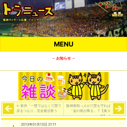
MENU
－ お知らせ －
←
新井「一塁ではなく三塁で
阪神新助っ人が三塁を守れば
戻るつもり」完全復活誓う
「血の雨が降る」？【東ス
ポ】
→
2013年01月13日 21:11