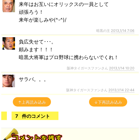
来年はお互いにオリックスの一員として
頑張ろう！
来年が楽しみや(^-^)/
暗黒の主
2013,1/14 7:06
負広失せて･･･。
頼みます！！！
暗黒大将軍はプロ野球に携わらないでくれ！
阪神タイガースファンさん
2013,1/14 10:20
サラバ。。。
阪神タイガースファンさん
2013,1/14 22:44
↑上再読み込み
↓下再読み込み
7
件のコメント