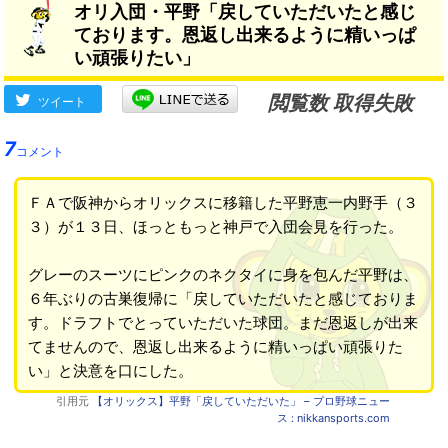
オリ入団・平野「戻していただいたと感じ
ております。恩返し出来るように精いっぱ
い頑張りたい」
閲覧数 取得失敗
ツイート
7
コメント
ＦＡで阪神からオリックスに移籍した平野恵一内野手（３
３）が１３日、ほっともっと神戸で入団会見を行った。
グレーのスーツにピンクのネクタイに身を包んだ平野は、
６年ぶりの古巣復帰に「戻していただいたと感じておりま
す。ドラフトでとっていただいた球団。まだ恩返しが出来
てませんので、恩返し出来るように精いっぱい頑張りた
い」と決意を口にした。
引用元
【オリックス】平野「戻していただいた」 – プロ野球ニュー
ス : nikkansports.com