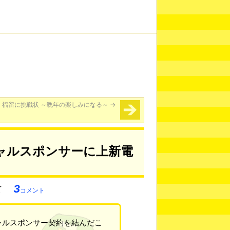
、福留に挑戦状 ～晩年の楽しみになる～
→
ャルスポンサーに上新電
3
コメント
ルスポンサー契約を結んだこ