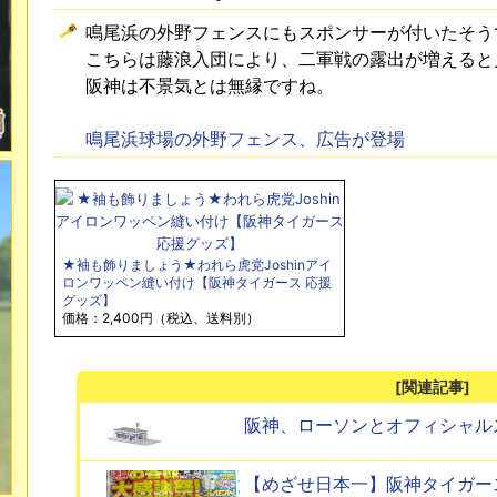
鳴尾浜の外野フェンスにもスポンサーが付いたそう
こちらは藤浪入団により、二軍戦の露出が増えると
阪神は不景気とは無縁ですね。
鳴尾浜球場の外野フェンス、広告が登場
★袖も飾りましょう★われら虎党Joshinアイ
ロンワッペン縫い付け【阪神タイガース 応援
グッズ】
価格：2,400円（税込、送料別）
[関連記事]
阪神、ローソンとオフィシャル
【めざせ日本一】阪神タイガー