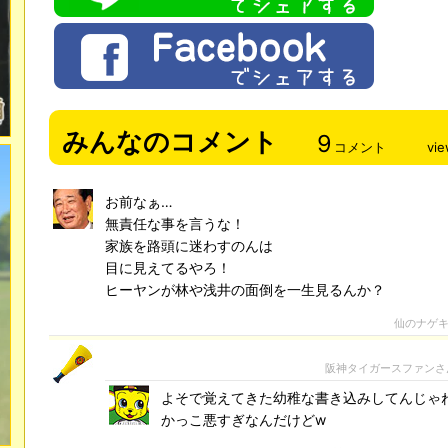
みんなのコメント
9
コメント
vi
お前なぁ…
無責任な事を言うな！
家族を路頭に迷わすのんは
目に見えてるやろ！
ヒーヤンが林や浅井の面倒を一生見るんか？
仙のナゲキ
阪神タイガースファンさ
よそで覚えてきた幼稚な書き込みしてんじゃ
かっこ悪すぎなんだけどw