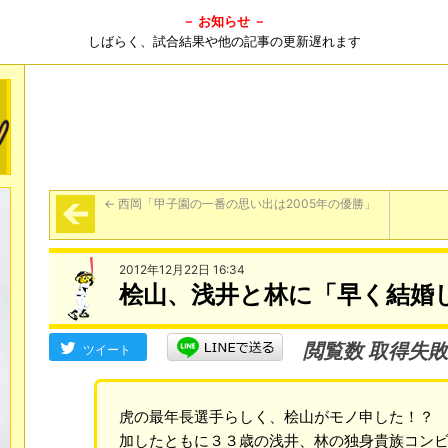
－ お知らせ －
しばらく、試合結果や他の記事の更新遅れます
←
西岡「甲子園の一番の思い出は2005年の優勝」
2012年12月22日 16:34
桧山、浅井と林に「早く結婚
閲覧数 取得失敗
ツイート
虎の最年長選手らしく、桧山がモノ申した！？
加したともに３３歳の浅井、林の独身貴族コン