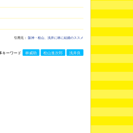
引用元：
阪神・桧山、浅井に林に結婚のススメ
事キーワード
林威助
桧山進次郎
浅井良