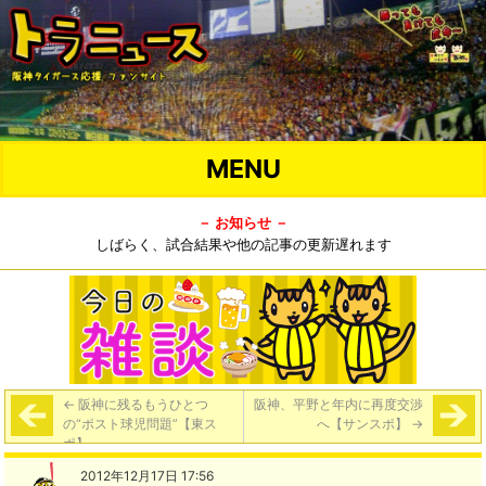
MENU
－ お知らせ －
しばらく、試合結果や他の記事の更新遅れます
←
阪神に残るもうひとつ
阪神、平野と年内に再度交渉
の“ポスト球児問題”【東ス
へ【サンスポ】
→
ポ】
2012年12月17日 17:56