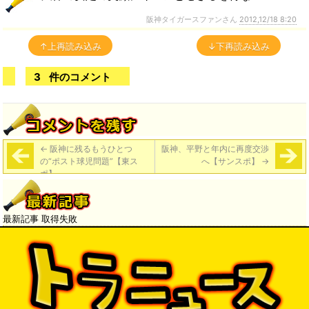
阪神タイガースファンさん
2012,12/18 8:20
↑上再読み込み
↓下再読み込み
3
件のコメント
←
阪神に残るもうひとつ
阪神、平野と年内に再度交渉
の“ポスト球児問題”【東ス
へ【サンスポ】
→
ポ】
最新記事 取得失敗