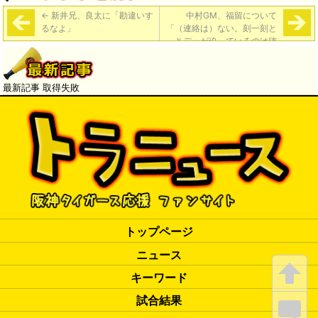
←
新井兄、良太に「勘違いす
中村GM、福留について
るなよ」
「（連絡は）ない。刻一刻と
Ｘデーが迫っているのは確
か。ここまできたら待つしか
ない」
→
最新記事 取得失敗
トップページ
ニュース
キーワード
試合結果