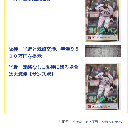
阪神、平野と残留交渉。年俸９５
００万円を提示
平野、連絡なし…阪神に残る場合
は大減俸【サンスポ】
引用元：
虎激怒、ＦＡ平野に交渉もちかけない！