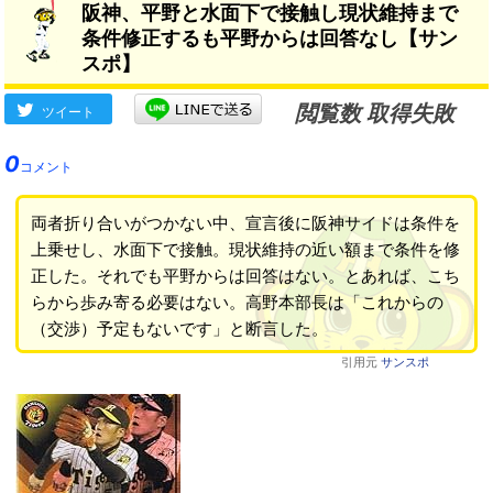
阪神、平野と水面下で接触し現状維持まで
条件修正するも平野からは回答なし【サン
スポ】
閲覧数 取得失敗
ツイート
0
コメント
両者折り合いがつかない中、宣言後に阪神サイドは条件を
上乗せし、水面下で接触。現状維持の近い額まで条件を修
正した。それでも平野からは回答はない。とあれば、こち
らから歩み寄る必要はない。高野本部長は「これからの
（交渉）予定もないです」と断言した。
引用元
サンスポ