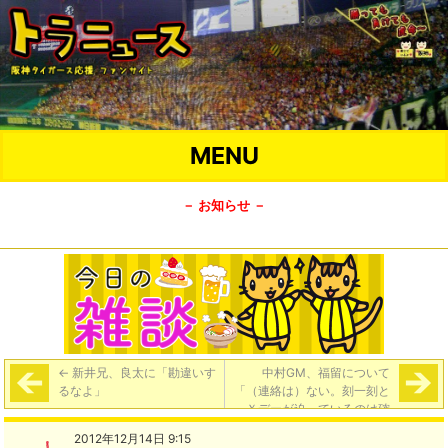
MENU
－ お知らせ －
←
新井兄、良太に「勘違いす
中村GM、福留について
るなよ」
「（連絡は）ない。刻一刻と
Ｘデーが迫っているのは確
か。ここまできたら待つしか
2012年12月14日 9:15
ない」
→