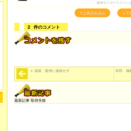
阪神タイガースファン
↑上再読み込み
↓下
2
件のコメント
←
福留、阪神に連絡せず
和田、極
最新記事 取得失敗