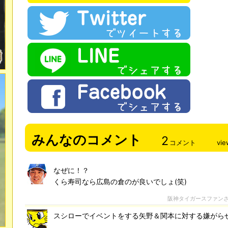
みんなのコメント
2
コメント
vie
なぜに！？
くら寿司なら広島の倉のが良いでしょ(笑)
阪神タイガースファン
スシローでイベントをする矢野＆関本に対する嫌がら