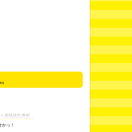
ws
さん
2012,12/11 16:47
せかっ！