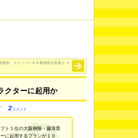
秘渡米。ストッパー＆４番情報を収集か
→
ラクターに起用か
2
コメント
ラフト１位の大阪桐蔭・藤浪晋
ターに起用するプランが１０