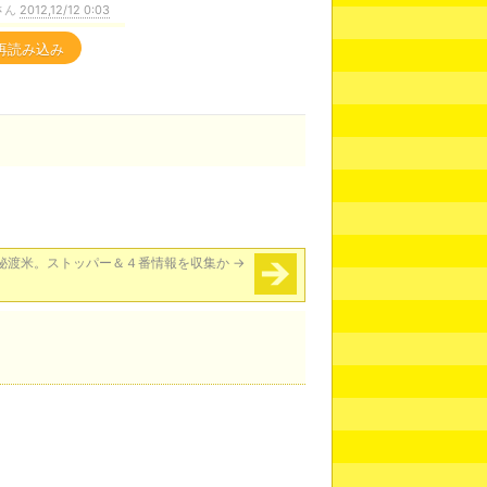
さん
2012,12/12 0:03
再読み込み
秘渡米。ストッパー＆４番情報を収集か
→