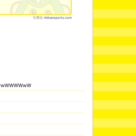
引用元
nikkansports.com
WwwWWWWwW