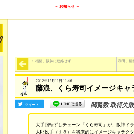
－ お知らせ －
←
福留、阪神に連絡せず
和田、極
2012年12月11日 11:46
藤浪、くら寿司イメージキャ
閲覧数 取得失敗
ツイート
大手回転ずしチェーン「くら寿司」が、阪神ド
太郎投手（１８）を将来的にイメージキャラク