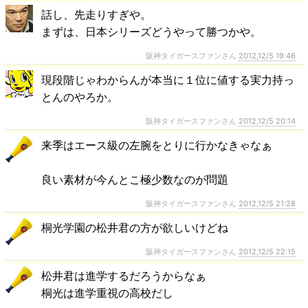
話し、先走りすぎや。
まずは、日本シリーズどうやって勝つかや。
阪神タイガースファンさん
2012,12/5 19:46
現段階じゃわからんが本当に１位に値する実力持っ
とんのやろか。
阪神タイガースファンさん
2012,12/5 20:14
来季はエース級の左腕をとりに行かなきゃなぁ
良い素材が今んとこ極少数なのが問題
阪神タイガースファンさん
2012,12/5 21:28
桐光学園の松井君の方が欲しいけどね
阪神タイガースファンさん
2012,12/5 22:15
松井君は進学するだろうからなぁ
桐光は進学重視の高校だし