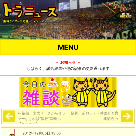
MENU
－ お知らせ －
しばらく、試合結果や他の記事の更新遅れます
←
福留、米大リーグからオフ
阪神、前ロッテ・林啓介と育
ァーなければ“阪神”決断へ
成契約
→
【ニッカン】
2012年12月05日 13:55