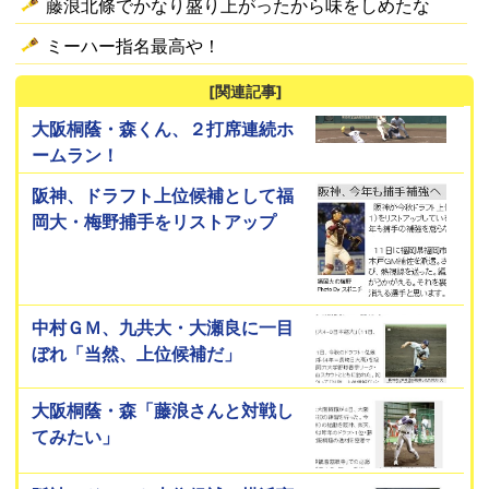
藤浪北條でかなり盛り上がったから味をしめたな
ミーハー指名最高や！
[関連記事]
大阪桐蔭・森くん、２打席連続ホ
ームラン！
阪神、ドラフト上位候補として福
岡大・梅野捕手をリストアップ
中村ＧＭ、九共大・大瀬良に一目
ぼれ「当然、上位候補だ」
大阪桐蔭・森「藤浪さんと対戦し
てみたい」