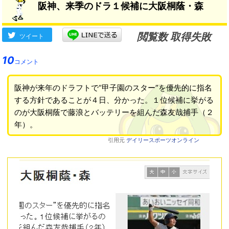
阪神、来季のドラ１候補に大阪桐蔭・森
閲覧数 取得失敗
ツイート
10
コメント
阪神が来年のドラフトで“甲子園のスター”を優先的に指名
する方針であることが４日、分かった。１位候補に挙がる
のが大阪桐蔭で藤浪とバッテリーを組んだ森友哉捕手（２
年）。
引用元
デイリースポーツオンライン