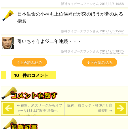
阪神タイガースファンさん
2012,12/6 14:58
日本生命の小林も上位候補だが森のほうが夢のある
指名
阪神タイガースファンさん
2012,12/6 15:42
引いちゃうよ♡二年連続・・・
阪神タイガースファンさん
2012,12/6 16:25
↑上再読み込み
↓下再読み込み
10
件のコメント
←
福留、米大リーグからオフ
阪神、前ロッテ・林啓介と育
ァーなければ“阪神”決断へ
成契約
→
【ニッカン】