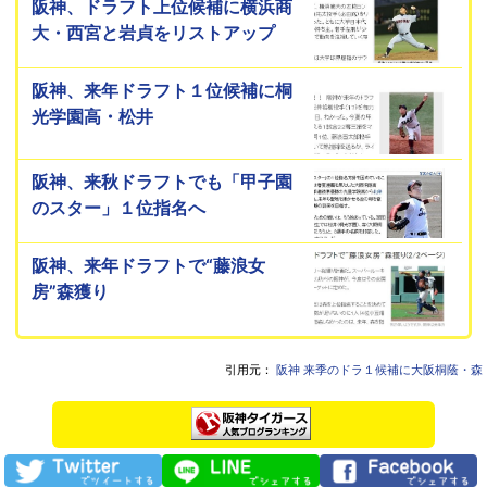
阪神、ドラフト上位候補に横浜商
大・西宮と岩貞をリストアップ
阪神、来年ドラフト１位候補に桐
光学園高・松井
阪神、来秋ドラフトでも「甲子園
のスター」１位指名へ
阪神、来年ドラフトで“藤浪女
房”森獲り
引用元：
阪神 来季のドラ１候補に大阪桐蔭・森