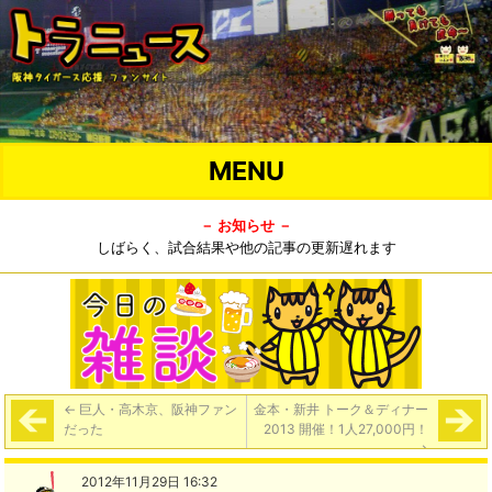
MENU
－ お知らせ －
しばらく、試合結果や他の記事の更新遅れます
←
巨人・高木京、阪神ファン
金本・新井 トーク＆ディナー
だった
2013 開催！1人27,000円！
→
2012年11月29日 16:32