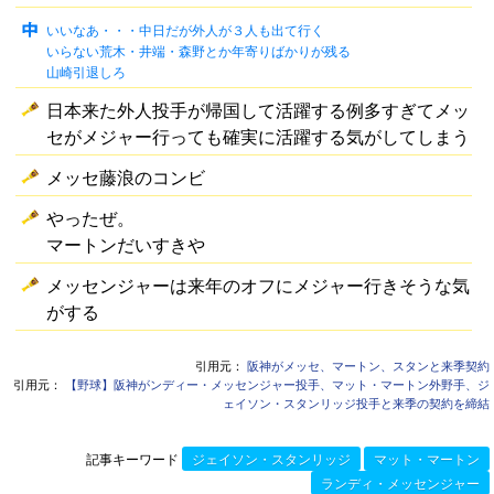
いいなあ・・・中日だが外人が３人も出て行く
いらない荒木・井端・森野とか年寄りばかりが残る
山崎引退しろ
日本来た外人投手が帰国して活躍する例多すぎてメッ
セがメジャー行っても確実に活躍する気がしてしまう
メッセ藤浪のコンビ
やったぜ。
マートンだいすきや
メッセンジャーは来年のオフにメジャー行きそうな気
がする
引用元：
阪神がメッセ、マートン、スタンと来季契約
引用元：
【野球】阪神がンディー・メッセンジャー投手、マット・マートン外野手、ジ
ェイソン・スタンリッジ投手と来季の契約を締結
記事キーワード
ジェイソン・スタンリッジ
マット・マートン
ランディ・メッセンジャー