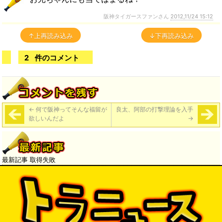
阪神タイガースファンさん
2012,11/24 15:12
↑上再読み込み
↓下再読み込み
2
件のコメント
←
何で阪神ってそんな福留が
良太、阿部の打撃理論を入手
欲しいんだよ
→
最新記事 取得失敗