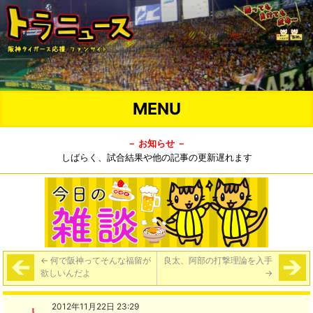
MENU
－ お知らせ －
しばらく、試合結果や他の記事の更新遅れます
←
何で阪神ってそんな福留が
良太、阿部の打撃理論を入手
欲しいんだよ
→
2012年11月22日 23:29