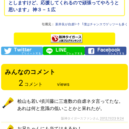
としますけど、応援してくれるので頑張ってやろうと
思います」 神３－１広
引用元：
新井良が自虐ﾄｰｸ 「僕はチャンスでゲッツーも多く
みんなのコメント
2
コメント
views
桧山も若い頃川藤に三進数の自虐ネタ言ってたな。
あれは何と意識の低いことかと呆れたが。
阪神タイガースファンさん
2012,11/23 9:24
お兄ちゃんにも当てはまるね！