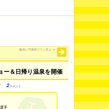
藤浪に守護神プラン浮上
→
ョー＆日帰り温泉を開催
2
コメント
本選手