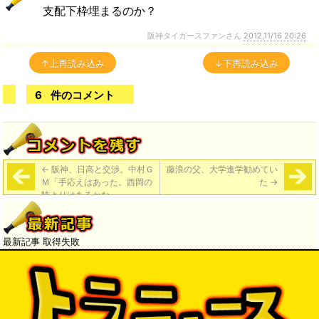
支配下枠埋まるのか？
阪神タイガースファンさん
2012,11/16 20:26
↑上再読み込み
↓下再読み込み
6
件のコメント
←
阪神、日高と交渉。中村Ｇ
藤浪の父、大学進学勧めてい
Ｍ「手応えはあった。西岡の
た
→
時よりはあるかな」
最新記事 取得失敗