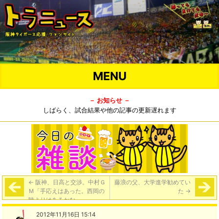
MENU
－ お知らせ －
しばらく、試合結果や他の記事の更新遅れます
←
阪神、日高と交渉。中村Ｇ
藤浪の父、大学進学勧めてい
Ｍ「手応えはあった。西岡の
た
→
時よりはあるかな」
2012年11月16日 15:14