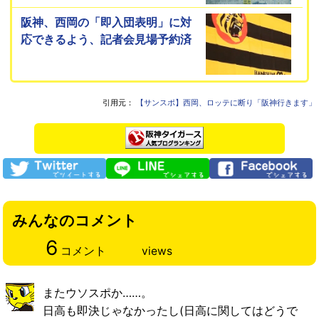
阪神、西岡の「即入団表明」に対
応できるよう、記者会見場予約済
引用元：
【サンスポ】西岡、ロッテに断り「阪神行きます」
みんなのコメント
6
コメント
views
またウソスポか……。
日高も即決じゃなかったし(日高に関してはどうで