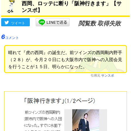
西岡、ロッテに断り「阪神行きます」【サ
ンスポ】
閲覧数 取得失敗
ツイート
6
コメント
晴れて『虎の西岡』の誕生だ。前ツインズの西岡剛内野手
（２８）が、今月２０日にも大阪市内で阪神への入団会見
を行うことが１５日、明らかになった。
引用元
サンスポ