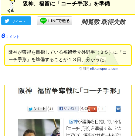
阪神、福留に「コーチ手形」を準備
閲覧数 取得失敗
ツイート
6
コメント
阪神が獲得を目指している福留孝介外野手（３５）に「コ
ーチ手形」を準備することが１３日、分かった。
引用元
nikkansports.com