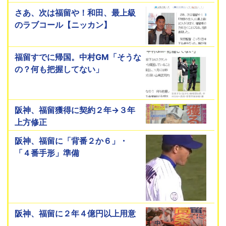
さあ、次は福留や！和田、最上級
のラブコール【ニッカン】
福留すでに帰国。中村GM「そうな
の？何も把握してない」
阪神、福留獲得に契約２年→３年
上方修正
阪神、福留に「背番２か６」・
「４番手形」準備
阪神、福留に２年４億円以上用意