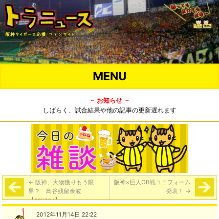
MENU
－ お知らせ －
しばらく、試合結果や他の記事の更新遅れます
←
阪神、大物獲りもう限
阪神×巨人OB戦ユニフォーム
界？ 鳥谷残留余波
発表！
→
【zakzak】
2012年11月14日 22:22