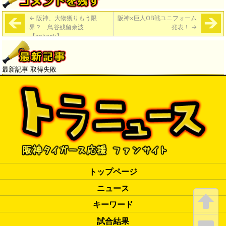
←
阪神、大物獲りもう限
阪神×巨人OB戦ユニフォーム
界？ 鳥谷残留余波
発表！
→
【zakzak】
最新記事 取得失敗
トップページ
ニュース
キーワード
試合結果