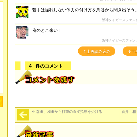
若手は怪我しない体力の付け方を鳥谷から聞き出そう
阪神タイガースファン
俺のとこ来い！
阪神タイガースファン
↑上再読み込み
↓下
4
件のコメント
←
森田、和田から打撃の直接指導を受ける
新井「相