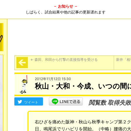
－ お知らせ －
しばらく、試合結果や他の記事の更新遅れます
←
森田、和田から打撃の直接指導を受ける
新井「相
2012年11月12日 15:30
秋山・大和・今成、いつの間
閲覧数 取得失敗
ツイート
右ひざを痛めた阪神・秋山ら秋季キャンプ第２ク
日、鳴尾浜でリハビリを開始。（中略）腰痛の