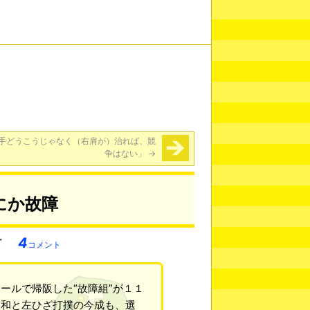
手どうこうじゃなく（右肩が）治れば、競
争はない」
→
にか故障
4
コメント
ールで帰阪した“故障組”が１１
大和と左ひざ打撲の今成も、選