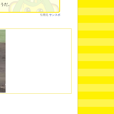
そうだ。
引用元
サンスポ