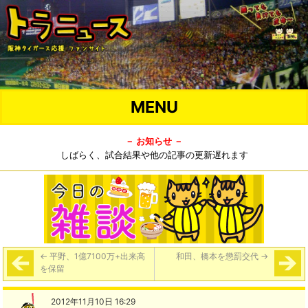
MENU
－ お知らせ －
しばらく、試合結果や他の記事の更新遅れます
←
平野、1億7100万+出来高
和田、橋本を懲罰交代
→
を保留
2012年11月10日 16:29