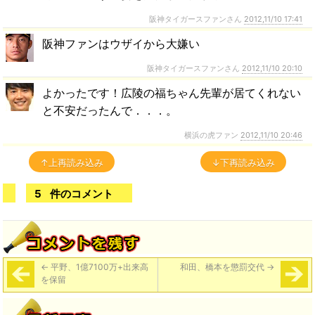
阪神タイガースファンさん
2012,11/10 17:41
阪神ファンはウザイから大嫌い
阪神タイガースファンさん
2012,11/10 20:10
よかったです！広陵の福ちゃん先輩が居てくれない
と不安だったんで．．．。
横浜の虎ファン
2012,11/10 20:46
↑上再読み込み
↓下再読み込み
5
件のコメント
←
平野、1億7100万+出来高
和田、橋本を懲罰交代
→
を保留