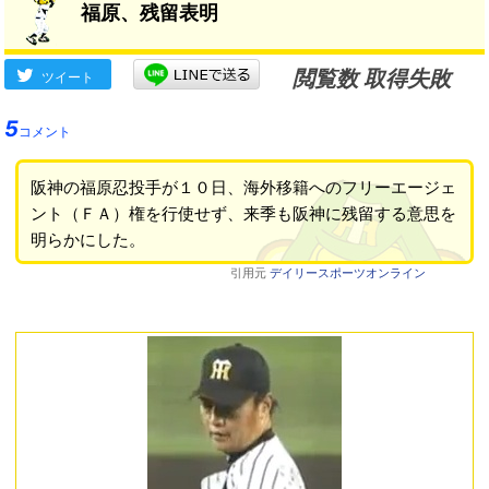
福原、残留表明
閲覧数 取得失敗
ツイート
5
コメント
阪神の福原忍投手が１０日、海外移籍へのフリーエージェ
ント（ＦＡ）権を行使せず、来季も阪神に残留する意思を
明らかにした。
引用元
デイリースポーツオンライン