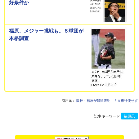
好条件か
福原、メジャー挑戦も。６球団が
本格調査
引用元：
阪神・福原が残留表明 ＦＡ権行使せず
記事キーワード
福原忍