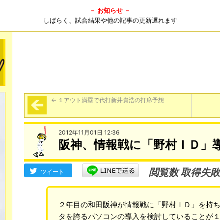
－ お知らせ －
しばらく、試合結果や他の記事の更新遅れます
←
１アウト満塁で代打新井貴浩の打席予想
2012年11月01日 12:36
阪神、情報戦に「野村ＩＤ」
閲覧数 取得失敗
ツイート
２年目の和田阪神が情報戦に「野村ＩＤ」を持
タを誇るパソコンの導入を検討していることが