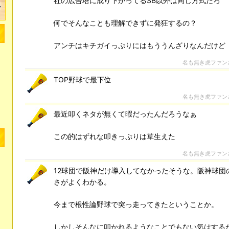
社の広告塔に成り下がってるSB以外は同じ方式だろ
何でそんなことも理解できずに発狂するの？
アンチはキチガイっぷりにはもううんざりなんだけど
名も無き虎ファン
TOP野球で最下位
名も無き虎ファン
最近叩くネタが無くて暇だったんだろうなぁ
この的はずれな叩きっぷりは草生えた
名も無き虎ファン
12球団で阪神だけ導入してなかったそうな。阪神球団
さがよくわかる。
今まで根性論野球で突っ走ってきたということか。
しかしそんなに叩かれるようなことでもない気はする