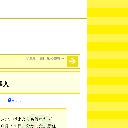
小豆畑、古田級の強肩
→
導入
9
コメント
ち込む。従来よりも優れたデー
１０月３１日、分かった。新任