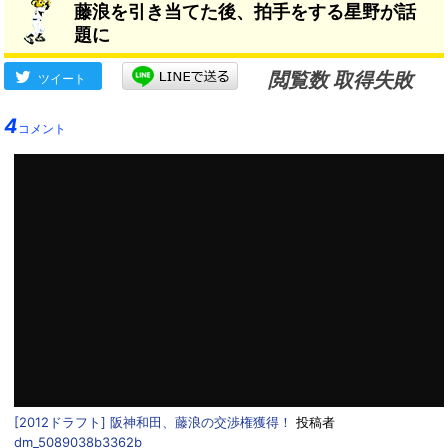
藤浪を引き当てた後、拍手をする星野が話
題に
閲覧数 取得失敗
ツイート
4
コメント
[2012ドラフト] 阪神和田、藤浪の交渉権獲得！
投稿者
dm_5089038b3362b