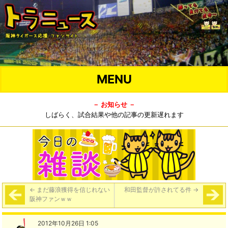
MENU
－ お知らせ －
しばらく、試合結果や他の記事の更新遅れます
←
まだ藤浪獲得を信じれない
和田監督が許されてる件
→
阪神ファンｗｗ
2012年10月26日 1:05