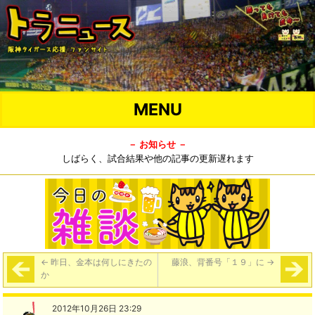
MENU
－ お知らせ －
しばらく、試合結果や他の記事の更新遅れます
←
昨日、金本は何しにきたの
藤浪、背番号「１９」に
→
か
2012年10月26日 23:29