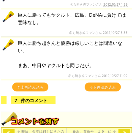
名も無き虎ファンさん
2012,10/27 1:39
巨人に勝ってもヤクルト、広島、DeNAに負けては
意味なし。
名も無き虎ファンさん
2012,10/27 5:55
巨人に勝ち越さんと優勝は厳しいことは間違いな
い。
まあ、中日やヤクルトも同じだが。
名も無き虎ファンさん
2012,10/27 11:02
↑上再読み込み
↓下再読み込み
7
件のコメント
←
昨日、金本は何しにきたの
藤浪、背番号「１９」に
→