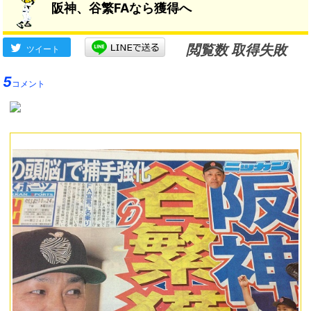
阪神、谷繁FAなら獲得へ
閲覧数 取得失敗
ツイート
5
コメント