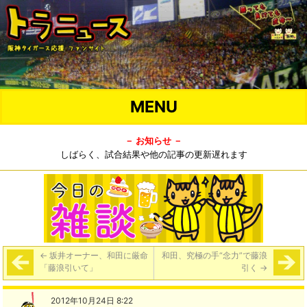
MENU
－ お知らせ －
しばらく、試合結果や他の記事の更新遅れます
←
坂井オーナー、和田に厳命
和田、究極の手“念力”で藤浪
「藤浪引いて」
引く
→
2012年10月24日 8:22