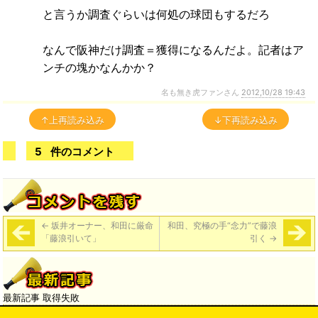
と言うか調査ぐらいは何処の球団もするだろ
なんで阪神だけ調査＝獲得になるんだよ。記者はア
ンチの塊かなんかか？
名も無き虎ファンさん
2012,10/28 19:43
↑上再読み込み
↓下再読み込み
5
件のコメント
←
坂井オーナー、和田に厳命
和田、究極の手“念力”で藤浪
「藤浪引いて」
引く
→
最新記事 取得失敗