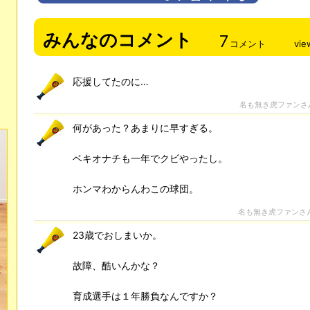
みんなのコメント
7
コメント
vie
応援してたのに…
名も無き虎ファンさ
何があった？あまりに早すぎる。
ベキオナチも一年でクビやったし。
ホンマわからんわこの球団。
名も無き虎ファンさ
23歳でおしまいか。
故障、酷いんかな？
育成選手は１年勝負なんですか？