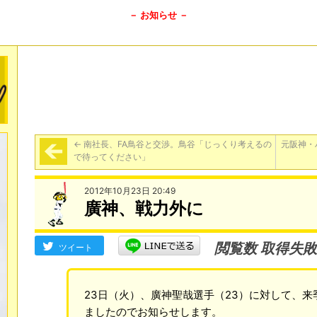
－ お知らせ －
←
南社長、FA鳥谷と交渉。鳥谷「じっくり考えるの
元阪神・
で待ってください」
2012年10月23日 20:49
廣神、戦力外に
閲覧数 取得失敗
ツイート
23日（火）、廣神聖哉選手（23）に対して、
ましたのでお知らせします。